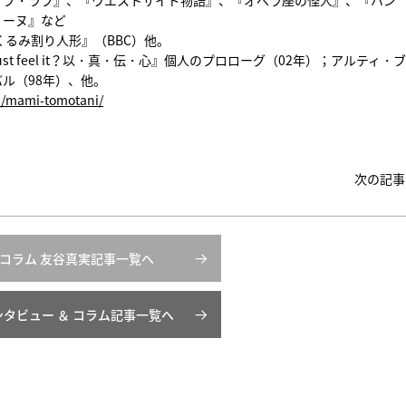
ィーヌ』など
くるみ割り人形』（BBC）他。
st feel it？以・真・伝・心』個人のプロローグ（02年）；アルティ・
ル（98年）、他。
p/mami-tomotani/
次の記事
コラム 友谷真実記事一覧へ
ンタビュー ＆ コラム記事一覧へ