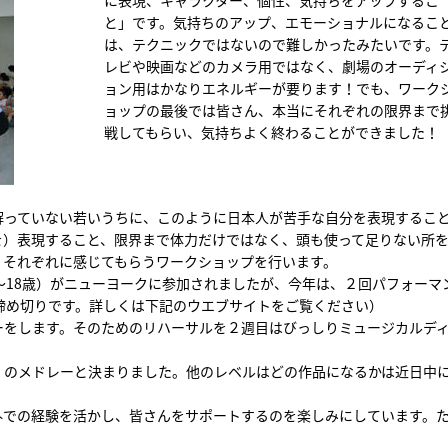
に表現、キャラクター、個性、気持ちをアップするこ
と」です。気持ちのアップ、エモーショナルになるこ
は、テクニックではないので難しかったみたいです。
レビや映画などのカメラ用ではなく、劇場のオーディ
ョン用はかなりエネルギーが要ります！でも、ワーク
ョップの最後では皆さん、本当にそれぞれの限界まで
戦してもらい、気持ちよく終わることができました！
解っていない若いうちに、このように日本人が苦手な自分を表現するこ
を）表現すること、限界まで体力だけではなく、頭も使って足りない所
、それぞれに感じてもらうワークショップを行います。
〜18歳）がニューヨークに参加されましたが、今年は、２回パフォーマ
締め切りです。詳しくは下記のウエブサイトをご覧ください）
ーをします。そのためのリハーサルを２週目はびっしりミュージカルデ
』のメドレーと決まりました。他のレベルはどの作品になるかは近日中
外での経験を活かし、皆さんをサポートするのを楽しみにしています。