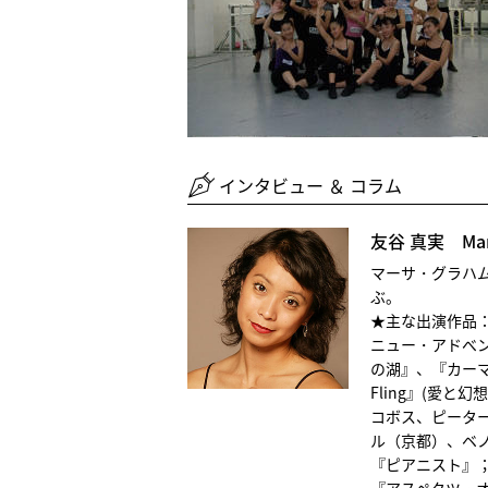
インタビュー ＆ コラム
友谷 真実 Mami
マーサ・グラハ
ぶ。
★主な出演作品
ニュー・アドべ
の湖』、『カーマ
Fling』(愛
コボス、ピーター
ル（京都）、ベ
『ピアニスト』
『アスペクツ・