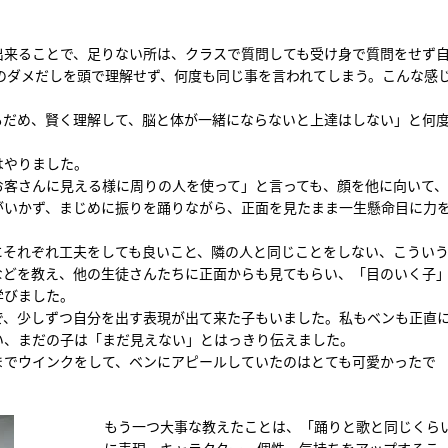
出来ることで、足りない所は、クラスで質問しても受け身で質問をせず
のダメだしを頭で理解せず、何度も同じ事を言われてしまう。こんな感
もだめ、賢く理解して、脳と体が一緒にならないと上達はしない」と何
はやりました。
お客さんに見える様に周りの人を使って」と言っても、顔を他に向いて
がいかず、まじめに振りを踊りながら、正面を見たまま一生懸命目に力
にそれぞれ工夫をしても良いこと、隣の人と同じことをしない、こうい
などを教え、他の生徒さんたちに正面からも見てもらい、「目のいく子
学びました。
で、少しずつ自分を出す表現が出て来た子もいました。私もベンも正直
い、まだの子は「まだ見えない」とはっきり伝えました。
までウインクをして、ベンにアピールしていたのはとても可愛かったで
もう一つ大事な教えたことは、「踊りと歌と同じくら