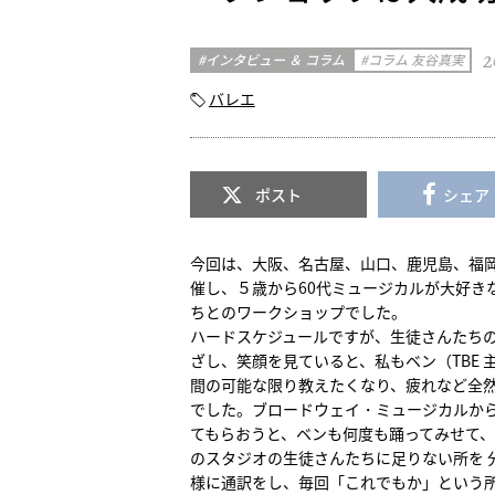
2
インタビュー ＆ コラム
コラム 友谷真実
バレエ
ポスト
シェア
今回は、大阪、名古屋、山口、鹿児島、福
催し、５歳から60代ミュージカルが大好き
ちとのワークショップでした。
ハードスケジュールですが、生徒さんたち
ざし、笑顔を見ていると、私もベン（TBE 
間の可能な限り教えたくなり、疲れなど全
でした。ブロードウェイ・ミュージカルか
てもらおうと、ベンも何度も踊ってみせて
のスタジオの生徒さんたちに足りない所を 
様に通訳をし、毎回「これでもか」という