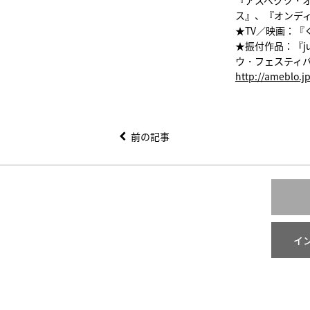
ス』、『オンデ
★TV／映画：『
★振付作品：『ju
ウ・フェスティバ
http://ameblo.j
前の記事
イ