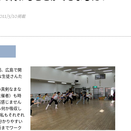
011/5/10
掲載
岡、広島で開
な生徒さんた
の真剣なまな
主催者）も時
然感じません
ら何か吸収し
、私もそれぞれ
分かりやすい
所までワーク