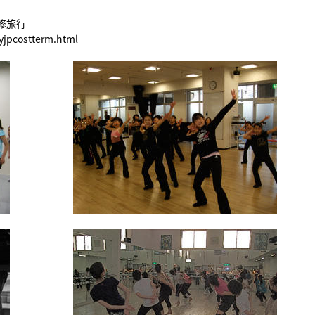
修旅行
jpcostterm.html