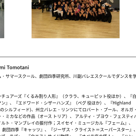
 Tomotani
ム・サマースクール、劇団四季研究所、川副バレエスクールでダンスを
：
ンチュアーズ『くるみ割り人形』（クララ、キューピット役ほか）、『
ン』、『エドワード・シザーハンズ』（ペグ 役ほか）、『Highland
と幻想のシルフィード)、州立バレエ・リンツにてロバート・プール、オルガ
・ミカなどの作品（オース トリア）、 アルティ・ブヨウ・フェスティ
ノルト・マンブレイの振付作；スイセイ・ミュージカル『フェーム』、
； 劇団四季『キャッツ』、『ジーザス・クライスト＝スーパースター』
オブ・ラブ』、『ウエストサイド物語』、『オペラ座の怪人』、『ハン