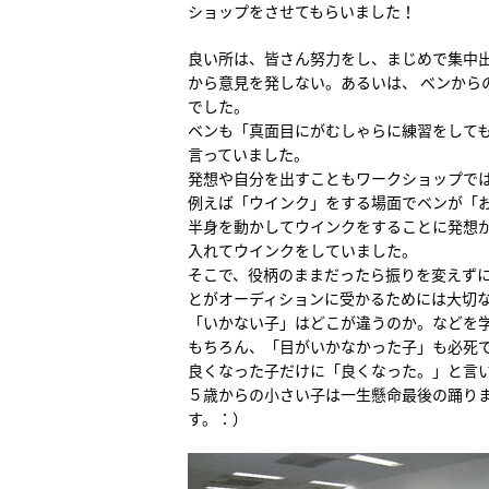
ショップをさせてもらいました！
良い所は、皆さん努力をし、まじめで集中
から意見を発しない。あるいは、 べンから
でした。
ベンも「真面目にがむしゃらに練習をして
言っていました。
発想や自分を出すこともワークショップで
例えば「ウインク」をする場面でベンが「
半身を動かしてウインクをすることに発想
入れてウインクをしていました。
そこで、役柄のままだったら振りを変えず
とがオーディションに受かるためには大切
「いかない子」はどこが違うのか。などを
もちろん、「目がいかなかった子」も必死
良くなった子だけに「良くなった。」と言
５歳からの小さい子は一生懸命最後の踊り
す。：）