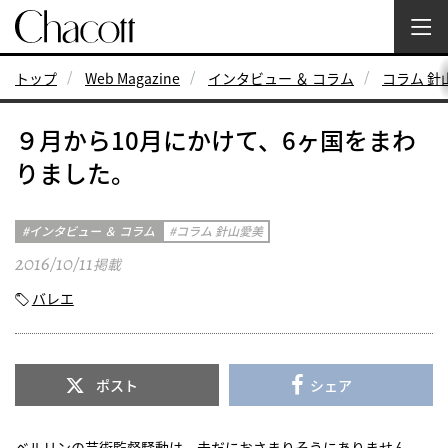
トップ
Web Magazine
インタビュー ＆ コラム
コラム 針
９月から10月にかけて、6ヶ国をまわ
りました。
インタビュー ＆ コラム
コラム 針山愛美
2016/10/11
掲載
バレエ
ポスト
シェア
ベルリンの芸術監督騒動は、未だにおさまりそうにありません。