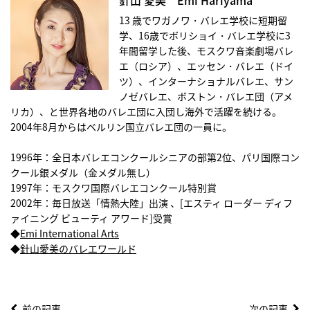
針山 愛美 Emi Hariyama
13 歳でワガノワ・バレエ学校に短期留
学、16歳でボリショイ・バレエ学校に3
年間留学した後、モスクワ音楽劇場バレ
エ（ロシア）、エッセン・バレエ（ドイ
ツ）、インターナショナルバレエ、サン
ノゼバレエ、ボストン・バレエ団（アメ
リカ）、と世界各地のバレエ団に入団し海外で活躍を続ける。
2004年8月からはベルリン国立バレエ団の一員に。
1996年：全日本バレエコンクールシニアの部第2位、パリ国際コン
クール銀メダル（金メダル無し）
1997年：モスクワ国際バレエコンクール特別賞
2002年：毎日放送「情熱大陸」出演 、[エスティ ローダー ディフ
ァイニング ビューティ アワード]受賞
◆
Emi International Arts
◆
針山愛美のバレエワールド
前の記事
次の記事