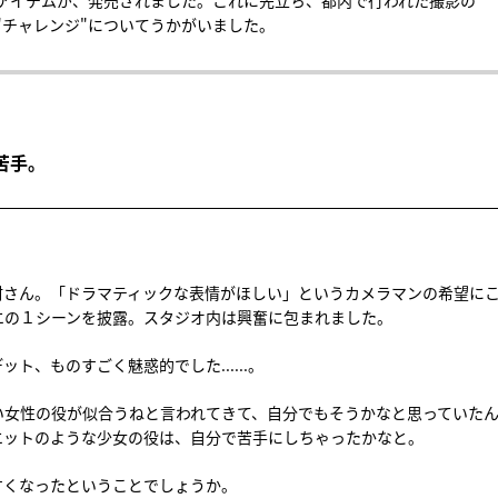
アイテムが、発売されました。これに先立ち、都内で行われた撮影の
"チャレンジ"についてうかがいました。
苦手。
村さん。「ドラマティックな表情がほしい」というカメラマンの希望に
エの１シーンを披露。スタジオ内は興奮に包まれました。
、ものすごく魅惑的でした......。
い女性の役が似合うねと言われてきて、自分でもそうかなと思っていた
エットのような少女の役は、自分で苦手にしちゃったかなと。
すくなったということでしょうか。