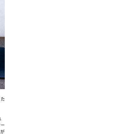
った
れ
ケー
私が