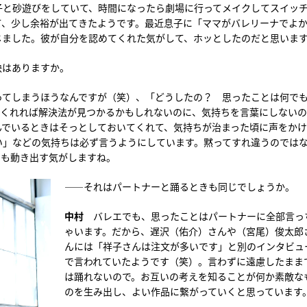
子と砂遊びをしていて、時間になったら劇場に行ってメイクしてスイッ
て、少し余裕が出てきたようです。最近息子に「ママがバレリーナでよ
じました。彼が自分を認めてくれた気がして、ホッとしたのだと思いま
訣はありますか。
ってしまうほうなんですが（笑）、「どうしたの？ 思ったことは何で
てくれれば解決法が見つかるかもしれないのに、気持ちを言葉にしない
んでいるときはそっとしておいてくれて、気持ちが治まった頃に声をか
い」などの気持ちは必ず言うようにしています。黙ってすれ違うのでは
間も動き出す気がしますね。
――それはパートナーと踊るときも同じでしょうか。
中村
バレエでも、思ったことはパートナーに全部言っ
ゃいます。だから、遅沢（佑介）さんや（宮尾）俊太郎
んには「祥子さんは注文が多いです」と別のインタビュ
で言われていたようです（笑）。言わずに遠慮したまま
は踊れないので。お互いの考えを知ることが何か素敵な
のを生み出し、よい作品に繋がっていくと思っています