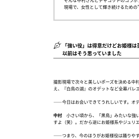
そんな中村さんとチャコットのコラボ
現場で、女性として輝き続けるための
「強い役」は得意だけどお姫様は
以前はそう思っていました
撮影現場で次々と美しいポーズを決める中
え、『白鳥の湖』のオデットなど全幕バレ
――今日はお会いできてうれしいです。オデット
中村
小さい頃から、「黒鳥」みたいな強
すよ（笑）。だから逆にお姫様系やジュリ
――つまり、今のほうがお姫様役は踊りや