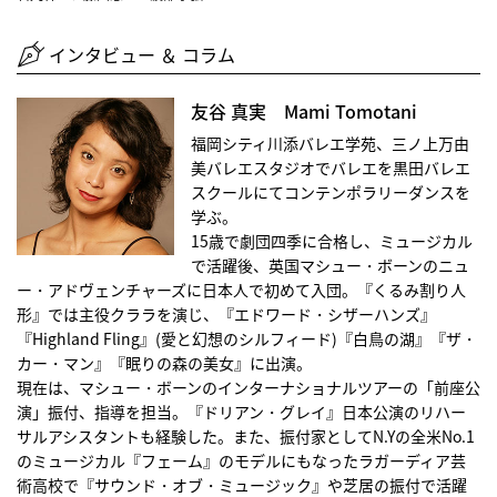
インタビュー ＆ コラム
友谷 真実 Mami Tomotani
福岡シティ川添バレエ学苑、三ノ上万由
美バレエスタジオでバレエを黒田バレエ
スクールにてコンテンポラリーダンスを
学ぶ。
15歳で劇団四季に合格し、ミュージカル
で活躍後、英国マシュー・ボーンのニュ
ー・アドヴェンチャーズに日本人で初めて入団。『くるみ割り人
形』では主役クララを演じ、『エドワード・シザーハンズ』
『Highland Fling』(愛と幻想のシルフィード)『白鳥の湖』『ザ・
カー・マン』『眠りの森の美女』に出演。
現在は、マシュー・ボーンのインターナショナルツアーの「前座公
演」振付、指導を担当。『ドリアン・グレイ』日本公演のリハー
サルアシスタントも経験した。また、振付家としてN.Yの全米No.1
のミュージカル『フェーム』のモデルにもなったラガーディア芸
術高校で『サウンド・オブ・ミュージック』や芝居の振付で活躍