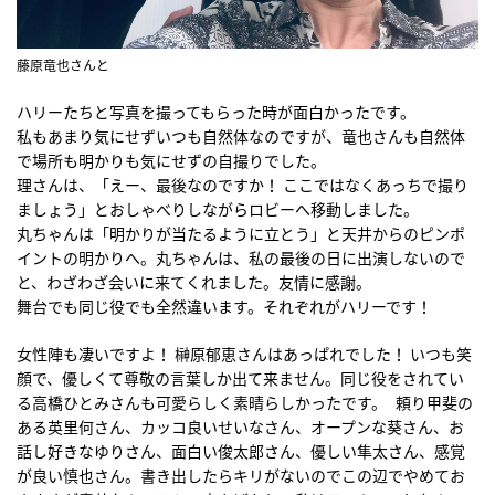
藤原竜也さんと
ハリーたちと写真を撮ってもらった時が面白かったです。
私もあまり気にせずいつも自然体なのですが、竜也さんも自然体
で場所も明かりも気にせずの自撮りでした。
理さんは、「えー、最後なのですか！ ここではなくあっちで撮り
ましょう」とおしゃべりしながらロビーへ移動しました。
丸ちゃんは「明かりが当たるように立とう」と天井からのピンポ
イントの明かりへ。丸ちゃんは、私の最後の日に出演しないので
と、わざわざ会いに来てくれました。友情に感謝。
舞台でも同じ役でも全然違います。それぞれがハリーです！
女性陣も凄いですよ！ 榊原郁恵さんはあっぱれでした！ いつも笑
顔で、優しくて尊敬の言葉しか出て来ません。同じ役をされてい
る高橋ひとみさんも可愛らしく素晴らしかったです。 頼り甲斐の
ある英里何さん、カッコ良いせいなさん、オープンな葵さん、お
話し好きなゆりさん、面白い俊太郎さん、優しい隼太さん、感覚
が良い慎也さん。書き出したらキリがないのでこの辺でやめてお