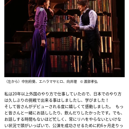
（左から）中別府葵、エハラマサヒロ、向井理 © 渡部孝弘
私は20年以上外国のやり方で仕事していたので、日本でのやり方
は久しぶりの挑戦で出来る事はしましたし、学びました！
そして皆さんがデビューされる度に嬉しくて感動しました。 もっ
と皆さんと一緒にお話ししたり、飲んだりしたかったです。でも、
お話しする時間もないほど忙しく、常にリハをやらないといけな
い状況で頭がいっぱいで、公演を成功させるために約6ヶ月走りっ