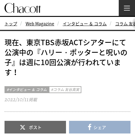
トップ
Web Magazine
インタビュー ＆ コラム
コラム 友
現在、東京TBS赤坂ACTシアターにて
公演中の『ハリー・ポッターと呪いの
子』は週に10回公演が行われていま
す！
インタビュー ＆ コラム
コラム 友谷真実
2022/10/11
掲載
ポスト
シェア