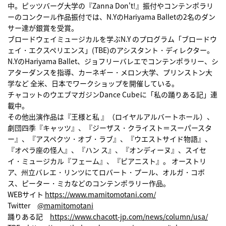
中。ピッツバーグ大学の『Zanna Don't!』振付やコンテンポラリ
ーのコンクール作品振付では、N.YのHariyama Balletの2名のダン
サー達が銀賞を受賞。
ブロードウェイミュージカルを学ぶN.Y のプログラム「ブロードウ
ェイ・エクスペリエンス」(TBE)のアシスタント・ディレクター。
N.YのHariyama Ballet、ジョフリーバレエでコンテンポラリー、シ
アターダンスを指導、カーネギー・メロン大学、プリンストン大
学など 全米、日本でワークショップを開催している。
チャコットのウエブマガジンDance Cubeに「私の踊りある記」連
載中。
その他出演作品は『王様と私 』（ロイヤルアルバートホール）、
劇団四季『キャッツ』、『ジーザス・クライスト＝スーパースタ
ー』、『アスペクツ・オブ・ラブ』、『ウエストサイド物語』、
『オペラ座の怪人』、『ハン ス』、『オンディーヌ』、スイセ
イ・ミュージカル『フェーム』、『ピアニスト』。 オーストリ
ア、州立バレエ・リンツにてロバート・プール、オルガ・コボ
ス、ピーター・ミカなどのコンテンポラリー作品。
WEBサイト
https://www.mamitomotani.com/
Twitter
@mamitomotani
踊りある記
https://www.chacott-jp.com/news/column/usa/