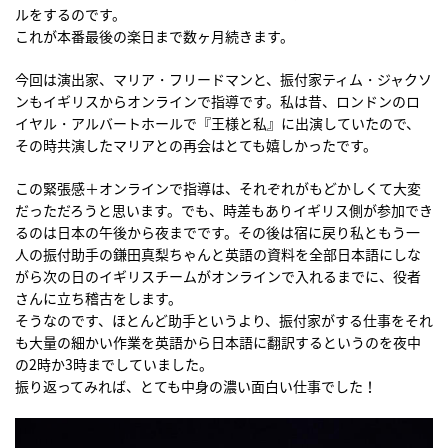
ルをするのです。
これが本番最後の楽日まで数ヶ月続きます。
今回は演出家、マリア・フリードマンと、振付家ティム・ジャクソ
ンもイギリスからオンラインで指導です。私は昔、ロンドンのロ
イヤル・アルバートホールで『王様と私』に出演していたので、
その時共演したマリアとの再会はとても嬉しかったです。
この緊張感＋オンラインで指導は、それぞれがもどかしくて大変
だっただろうと思います。でも、時差もありイギリス側が参加でき
るのは日本の午後から夜までです。その後は宿に戻り私ともう一
人の振付助手の鎌田真梨ちゃんと英語の資料を全部日本語にしな
がら次の日のイギリスチームがオンラインで入れるまでに、役者
さんに立ち稽古をします。
そうなのです、ほとんど助手というより、振付家がする仕事をそれ
も大量の細かい作業を英語から日本語に翻訳するというのを夜中
の2時か3時までしていました。
振り返ってみれば、とても中身の濃い面白い仕事でした！