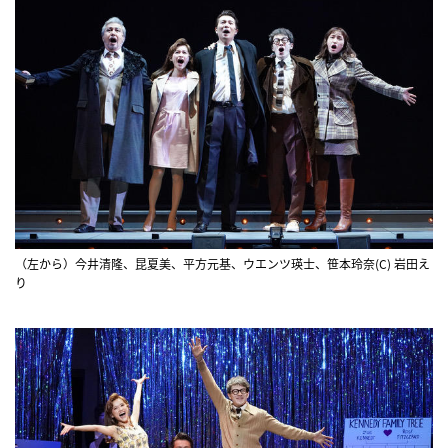
（左から）今井清隆、昆夏美、平方元基、ウエンツ瑛士、笹本玲奈(C) 岩田え
り