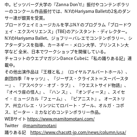
中。ピッツバーグ大学の『Zanna Don't!』振付やコンテンポラリ
ーのコンクール作品振付では、N.YのHariyama Balletの2名のダン
サー達が銀賞を受賞。
ブロードウェイミュージカルを学ぶN.Y のプログラム「ブロードウ
ェイ・エクスペリエンス」(TBE)のアシスタント・ディレクター。
N.YのHariyama Ballet、ジョフリーバレエでコンテンポラリー、シ
アターダンスを指導、カーネギー・メロン大学、プリンストン大
学など 全米、日本でワークショップを開催している。
チャコットのウエブマガジンDance Cubeに「私の踊りある記」連
載中。
その他出演作品は『王様と私 』（ロイヤルアルバートホール）、
劇団四季『キャッツ』、『ジーザス・クライスト＝スーパースタ
ー』、『アスペクツ・オブ・ラブ』、『ウエストサイド物語』、
『オペラ座の怪人』、『ハン ス』、『オンディーヌ』、スイセ
イ・ミュージカル『フェーム』、『ピアニスト』。 オーストリ
ア、州立バレエ・リンツにてロバート・プール、オルガ・コボ
ス、ピーター・ミカなどのコンテンポラリー作品。
WEBサイト
https://www.mamitomotani.com/
Twitter
@mamitomotani
踊りある記
https://www.chacott-jp.com/news/column/usa/