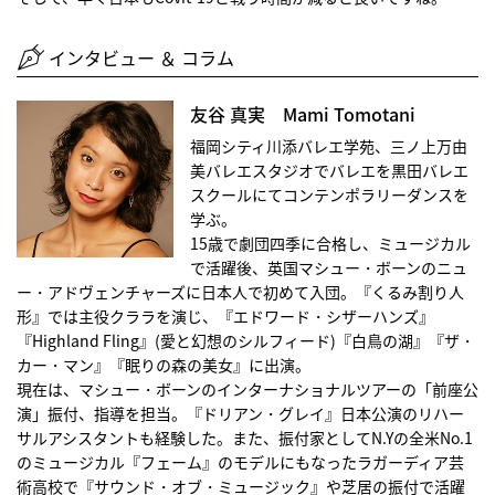
インタビュー ＆ コラム
友谷 真実 Mami Tomotani
福岡シティ川添バレエ学苑、三ノ上万由
美バレエスタジオでバレエを黒田バレエ
スクールにてコンテンポラリーダンスを
学ぶ。
15歳で劇団四季に合格し、ミュージカル
で活躍後、英国マシュー・ボーンのニュ
ー・アドヴェンチャーズに日本人で初めて入団。『くるみ割り人
形』では主役クララを演じ、『エドワード・シザーハンズ』
『Highland Fling』(愛と幻想のシルフィード)『白鳥の湖』『ザ・
カー・マン』『眠りの森の美女』に出演。
現在は、マシュー・ボーンのインターナショナルツアーの「前座公
演」振付、指導を担当。『ドリアン・グレイ』日本公演のリハー
サルアシスタントも経験した。また、振付家としてN.Yの全米No.1
のミュージカル『フェーム』のモデルにもなったラガーディア芸
術高校で『サウンド・オブ・ミュージック』や芝居の振付で活躍