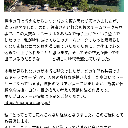
最後の日は皆さんからシャンパンを頂き思わず涙ぐみましたが、
濃い2週間でした。また、役者さんと舞台監督のチームワークも見
事で、この大変なリハーサルをみんなで作り上げたという感じで
したので、私がNYに帰ってもこのチームワークはもっと素晴らし
くなり素敵な舞台をお客様に観ていただくために、最後まで心を
込めて仕上げられたことと思います。そしてその空気が舞台でも
出ているのだろうな・・・と初日にNYで想像していました。
本番が見られないのが本当に残念でしたが、どの年代も共感でき
るキャラクターがいて、人間の多様な感情が表出した奥深いストー
リーになっています。演出のマリアが言っていましたが、観客が休
憩や終演後に自分に置き換えて考えて感動に浸る作品です。
ホリプロステージ情報は下記をご覧ください。
https://horipro-stage.jp/
私にとってとても忘れられない経験となりました。このご縁にとて
も感謝します。
そして、早く日本もCovit-19と戦う時間が減ると良いですね。