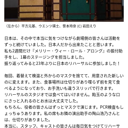
（左から）平方元基、ウエンツ瑛士、笹本玲奈 (C) 岩田えり
日本は、その中で本当に気をつけながら劇場側の皆さんは活動を
ずっと続けていました。日本人だから出来たことと思います。
私も2週間だけ『メリリー・ウィー・ロール・アロング』の振付助
手をし、1幕のステージングを担当しました。
振り返ってみると23年ぶりに日本のリハーサルに参加しました！
毎回、着替えて検温と外からのマスクを捨てて、用意された新しい
のに変えます。また、食事場所は仕切りがあり喋らず前を見て食
べるようになっており、お手洗いも違うスリッパで行きます。
リハーサルのスタジオでは食べてはいけません。飴玉のような口
にさっと入れるのとお水は大丈夫でした。
もちろん、役者の皆さんはずっとマスクで演じます。PCR検査もし
ょっちゅうあります。私の席もお隣の演出助手の陶山浩乃さんと
は、仕切りがありました。
本当に、スタッフ、キャストの皆さんは毎日気をつけてリハーサ