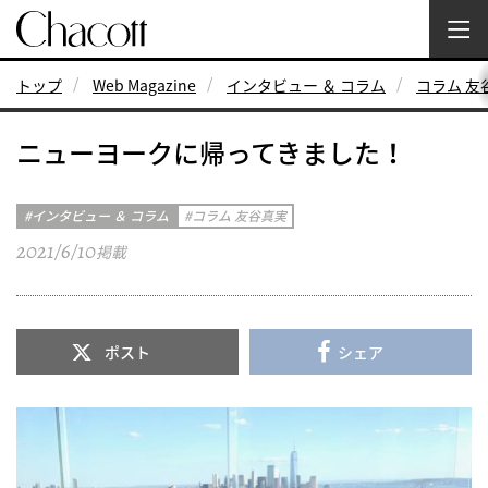
トップ
Web Magazine
インタビュー ＆ コラム
コラム 友
ニューヨークに帰ってきました！
インタビュー ＆ コラム
コラム 友谷真実
2021/6/10
掲載
ポスト
シェア