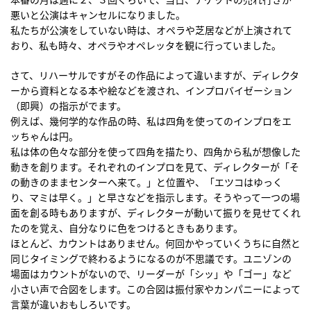
悪いと公演はキャンセルになりました。
私たちが公演をしていない時は、オペラや芝居などが上演されて
おり、私も時々、オペラやオペレッタを観に行っていました。
さて、リハーサルですがその作品によって違いますが、ディレクタ
ーから資料となる本や絵などを渡され、インプロバイゼーション
（即興）の指示がでます。
例えば、幾何学的な作品の時、私は四角を使ってのインプロをエ
ッちゃんは円。
私は体の色々な部分を使って四角を描たり、四角から私が想像した
動きを創ります。それぞれのインプロを見て、ディレクターが「そ
の動きのままセンターへ来て。」と位置や、「エツコはゆっく
り、マミは早く。」と早さなどを指示します。そうやって一つの場
面を創る時もありますが、ディレクターが動いて振りを見せてくれ
たのを覚え、自分なりに色をつけるときもあります。
ほとんど、カウントはありません。何回かやっていくうちに自然と
同じタイミングで終わるようになるのが不思議です。ユニゾンの
場面はカウントがないので、リーダーが「シッ」や「ゴー」など
小さい声で合図をします。この合図は振付家やカンパニーによって
言葉が違いおもしろいです。