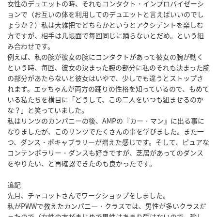
女性のデュエットの時、それもコンタクト・インプロバイゼーシ
ョンで（お互いの体を利用してのデュエットと言えばいいのでし
ょうか？）私は大雑把でどちらかというとアクシデントを楽しむ
方ですが、相手は几帳面で毎回同じに踊らないとだめ。という組
み合わせです。
例えば、私の腕が彼女の腕にコンタクトがあって彼女の腕が動く
という時、毎回、彼女の決まった腕の部分に私のそれも決まった腕
の部分があたらないと彼女はいやで、少しでも違うとストップさ
れます。エッちゃんが両方の踊りの性格を知っているので、もめて
いる私たちを横目に「どうして、この二人をいつも組ませるのか
な？」と笑っていました。
私はリンツのカンパニーの後、AMPの『カー・マン』に出る事に
なりましたが、このリンツでたくさんの事を学びました。また一
つ、ダンス・ボキャブラリーが増えた感じです。そして、ピュアな
コンテンポラリー・ダンスも好きですが、芝居があってのダンス
をやりたい、と再確認できたのも良かったです。
追記
先月、チャコットさんでワークショップをしました。
私がPWWで教えたカンパニー・クラスでは、男性が多いクラスだ
ったので（女性の方がまじめで男性はあまり受けないので、珍し