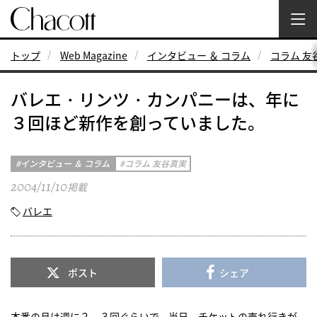
トップ
Web Magazine
インタビュー ＆ コラム
コラム 友
バレエ・リンツ・カンパニーは、年に
３回ほど新作を創っていました。
インタビュー ＆ コラム
コラム 友谷真実
2004/11/10
掲載
バレエ
ポスト
シェア
本番の月は週に２、３回ぐらいで、当日、チケットの売れ行きが