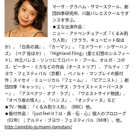
マーサ・グラハム・サマースクール、劇
団四季研究所、川副バレエスクールでダ
ンスを学ぶ。
★主な出演作品：
ニュー・アドべンチュアーズ『くるみ割
り人形』（クララ、キューピット役ほ
か）、『白鳥の湖』、『カーマン』、『エドワード・シザーハン
ズ』（ペグ 役ほか）、『Highland Fling』(愛と幻想のシルフィー
ド)、州立バレエ・リンツにてロバート・プール、オルガ・コボ
ス、ピーター・ミカなどの作品（オース トリア）、 アルティ・ブ
ヨウ・フェスティバル（京都）、ベノルト・マンブレイの振付
作；スイセイ・ミュージカル『フェーム』、『ピアニスト』； 劇
団四季『キャッツ』、『ジーザス・クライスト＝スーパースタ
ー』、『アスペクツ・オブ・ラブ』、『ウエストサイド物語』、
『オペラ座の怪人』、『ハン ス』、『オンディーヌ』など
★TV／映画：『くるみ割り人形』（BBC）他。
★振付作品：『just feel it？以・真・伝・心』個人のプロローグ
（02年）；アルティ・ブヨウ・フェスティバル（98年）、他。
http://ameblo.jp/mami-tomotani/