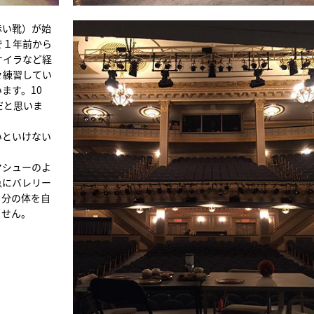
（赤い靴）が始
で１年前から
ケイラなど経
々練習してい
ます。10
だと思いま
いといけない
マシューのよ
急にバレリー
自分の体を自
ません。