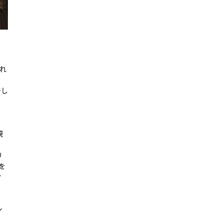
れ
でし
観
リ
を
け
シ