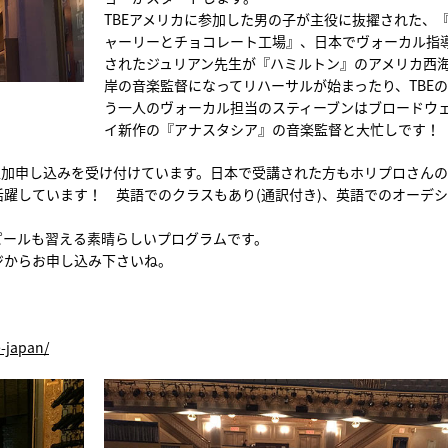
TBEアメリカに参加した男の子が主役に抜擢された、
ャーリーとチョコレート工場』、日本でヴォーカル指
されたジュリアン先生が『ハミルトン』のアメリカ西
岸の音楽監督になってリハーサルが始まったり、TBE
う一人のヴォーカル担当のスティーブンはブロードウ
イ新作の『アナスタシア』の音楽監督と大忙しです！
追加申し込みを受け付けています。日本で受講された方もホリプロさんの
躍しています！ 英語でのクラスもあり(通訳付き)、英語でのオーデ
ピールも習える素晴らしいプログラムです。
ジからお申し込み下さいね。
-japan/