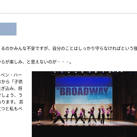
こるのかみんな不安ですが、自分のことはしっかり守らなければという
からが楽しみ、と思えないのが・・・。
代表、ベン・ハー
方から「子供
注ぎ込み、将
でしょう、う
ります。 芸
立つと私もベ