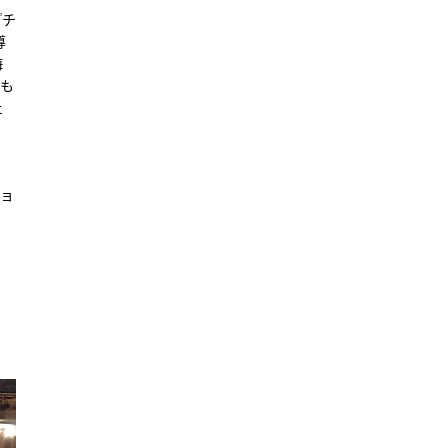
『チ
導
海
のも
ェ
ショ