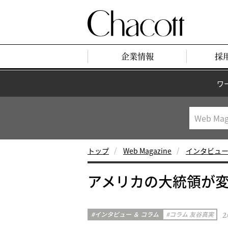
企業情報
採
ワ
トップ
Web Magazine
インタビュー
アメリカの大統領が
2
インタビュー ＆ コラム
コラム 友谷真実