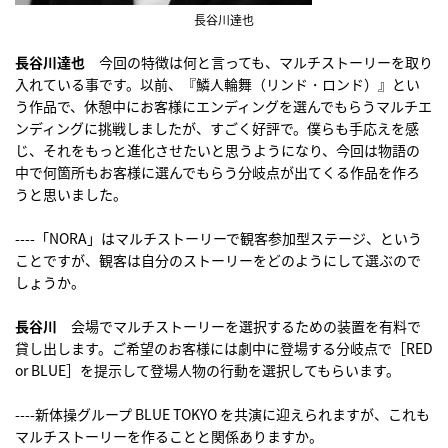
長谷川達也
長谷川達也
今回の特徴は何と言っても、マルチストーリーを取り
入れている事です。以前、『鱗人輪舞（リンド・ロンド）』とい
う作品で、休憩中にお客様にエンディングを選んでもらうマルチエ
ンディングに挑戦しましたが、すごく好評で。僕らも手応えを感
じ、それをもっと進化させたいと思うようになり、今回は物語の
中で何箇所もお客様に選んでもらう分岐点が出てくる作品を作ろ
うと思いました。
----「NORA」はマルチストーリーで観客参加型ステージ、という
ことですが、観客は自分のストーリーをどのようにして選ぶので
しょうか。
長谷川
会場でマルチストーリーを選択するための装置を有料で
貸し出します。ご希望のお客様には劇中に登場する分岐点で［RED
or BLUE］を提示して登場人物の行動を選択してもらいます。
----新体操グループ BLUE TOKYO を共演に迎えられますが、これも
マルチストーリーを作ることと関係ありますか。