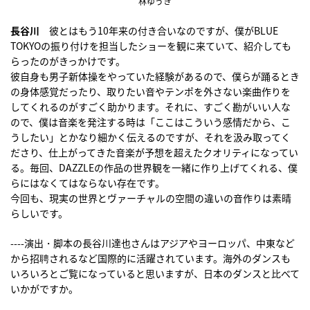
林ゆうき
長谷川
彼とはもう10年来の付き合いなのですが、僕がBLUE
TOKYOの振り付けを担当したショーを観に来ていて、紹介しても
らったのがきっかけです。
彼自身も男子新体操をやっていた経験があるので、僕らが踊るとき
の身体感覚だったり、取りたい音やテンポを外さない楽曲作りを
してくれるのがすごく助かります。それに、すごく勘がいい人な
ので、僕は音楽を発注する時は「ここはこういう感情だから、こ
うしたい」とかなり細かく伝えるのですが、それを汲み取ってく
ださり、仕上がってきた音楽が予想を超えたクオリティになってい
る。毎回、DAZZLEの作品の世界観を一緒に作り上げてくれる、僕
らにはなくてはならない存在です。
今回も、現実の世界とヴァーチャルの空間の違いの音作りは素晴
らしいです。
----演出・脚本の長谷川達也さんはアジアやヨーロッパ、中東など
から招聘されるなど国際的に活躍されています。海外のダンスも
いろいろとご覧になっていると思いますが、日本のダンスと比べて
いかがですか。