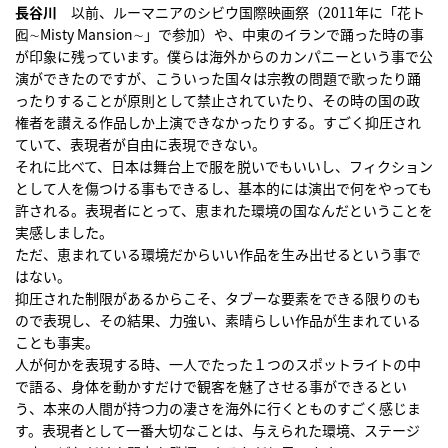
長谷川
以前、ルーマニアのシビウ国際映画祭（2011年に「花ト
囮∼Misty Mansion∼」で参加）や、中東のイランで踊った時の事
が印象に残っています。僕らは海外からのカンパニーという事で公
演ができたのですが、こういった国々は宗教の問題で歌ったり踊
ったりすることが原則として禁止されていたり、その時の国の政
権者を讃える作品しか上演できなかったりする。すごく抑圧され
ていて、表現者が自由に表現できない。
それに比べて、日本は舞台上で服を脱いでもいいし、フィクション
として人を傷つける事もできるし、基本的には演出で何をやっても
許される。表現者にとって、恵まれた環境の国なんだということを
実感しました。
ただ、恵まれている環境だからいい作品を生み出せるという事で
はない。
抑圧された制限があるからこそ、タブーな要素をできる限りのも
ので表現し、その結果、力強い、素晴らしい作品が生まれている
ことも事実。
人が何かを表現する時、一人でたった１つのスポットライトの中
で語る、身体を動かすだけで観客を魅了させる事ができるとい
う、本来の人間が持つ力の凄さを海外に行くとものすごく感じま
す。表現者として一番大切なことは、与えられた環境、ステージ