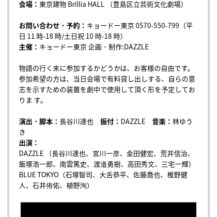
会場：
東京建物 Brillia HALL （豊島区立芸術文化劇場）
お問い合わせ・予約：
キョードー東京 0570-550-799（平
日 11 時-18 時/土日祝 10 時-18 時）
主催：
キョードー東京 企画・制作:DAZZLE
物語の行く末に参加するかどうかは、お客様の自由です。
参加希望の方は、当日会場で有料貸し出しする、自らの意
志を示すための装置を劇中で使用して頂く形を予定してお
りま す。
演出・脚本：
長谷川達也
振付：
DAZZLE
音楽：
林ゆう
き
出演：
DAZZLE （長谷川達也、宮川一彦、金田健宏、荒井信治、
飯塚浩一郎、南雲篤史、渡邉勇樹、高田秀文、三宅一輝）
BLUE TOKYO（石塚智司、大舌恭平、佐藤喬也、椎野健
人、石井侑佑、植野洵）