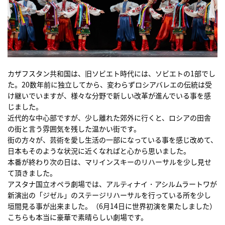
カザフスタン共和国は、旧ソビエト時代には、ソビエトの1部でし
た。20数年前に独立してから、変わらずロシアバレエの伝統は受
け継いでいますが、様々な分野で新しい改革が進んでいる事を感
じました。
近代的な中心部ですが、少し離れた郊外に行くと、ロシアの田舎
の街と言う雰囲気を残した温かい街です。
街の方々が、芸術を愛し生活の一部になっている事を感じ改めて、
日本もそのような状況に近くなればと心から思いました。
本番が終わり次の日は、マリインスキーのリハーサルを少し見せ
て頂きました。
アスタナ国立オペラ劇場では、アルティナイ・アシルムラートワが
新演出の「ジゼル」のステージリハーサルを行っている所を少し
垣間見る事が出来ました。（6月14日に世界初演を果たしました）
こちらも本当に豪華で素晴らしい劇場です。