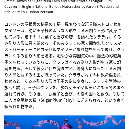
Emma Hawes as Sugar Plum Fairy and Aitor Arrieta as Sugar Plum
Cavalier in English National Ballet's Nutcracker by Aaron S. Watkin and
Arielle Smith © Johan Persson
ロンドンの屋根裏の秘密の工房。風変わりな玩具職人ドロッセル
マイヤーは、幼い王子様のような人形をくるみ割り人形に変身さ
せている。階下の「お菓子と喜びの店」を訪れたクララは、くる
み割り人形に目を留める。その夜クララの家で開かれたクリスマ
ス・パーティーにドロッセルマイヤーが贈り物をもって現れ、クラ
ラにくるみ割り人形を贈る。賑やかな雰囲気の中、魔法の砂糖菓
子を味わっているうちに、クララはくるみ割り人形が生き返る幻
覚を見る。そして彼女が目を覚ますと、等身大になったくるみ割
り人形とねずみの王が戦っていた。クララがねずみに致命傷を負
わせると、くるみ割り人形は王子の姿に変身し、クララを冒険の
旅へと誘う。王子はクララを、氷の女王イゾルデが治める冬の国へ
連れて行き、その後、「お菓子と喜び」の夏の国へと誘う。そして
二人は金平糖の精（Sugar Plum Fairy）に迎えられる、という良く
練られた物語だ。