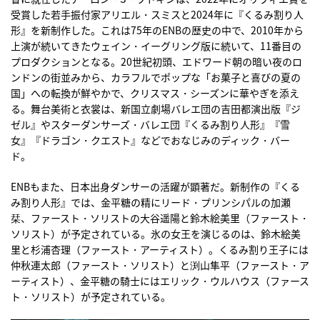
受賞した若手振付家アリエル・スミスと2024年に『くるみ割り人
形』を新制作した。これは75年のENBの歴史の中で、2010年から
上演が続いてきたウェイン・イーグリング版に続いて、11番目の
プロダクションとなる。20世紀初頭、エドワード朝の暗い夜のロ
ンドンの街並みから、カラフルでポップな「お菓子と喜びの夏の
国」への転換が鮮やかで、クリスマス・シーズンに華やぎを添え
る。舞台美術と衣裳は、新国立劇場バレエ団の吉田都演出版『ジ
ゼル』やスターダンサーズ・バレエ団『くるみ割り人形』『雪
女』『ドラゴン・クエスト』などでおなじみのディック・バー
ド。
ENBもまた、日本出身ダンサーの活躍が顕著だ。新制作の『くる
み割り人形』では、金平糖の精にリード・プリンシパルの加瀬
栞、ファースト・ソリストの大谷遥陽と鈴木絵美里（ファースト・
ソリスト）が予定されている。氷の女王を演じるのは、鈴木絵美
里と杉浦杏理（ファースト・アーティスト）。くるみ割り王子には
仲秋連太郎（ファースト・ソリスト）と渕山隼平（ファースト・ア
ーティスト）、金平糖の騎士にはエリック・ウルハウス（ファース
ト・ソリスト）が予定されている。