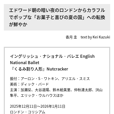
エドワード朝の暗い夜のロンドンからカラフル
でポップな「お菓子と喜びの夏の国」への転換
が鮮やか
香月 圭 text by Kei Kazuki
イングリッシュ・ナショナル・バレエ English
National Ballet
『くるみ割り人形』Nutcracker
振付：アーロン・S・ワトキン、アリエル・スミス
美術：ディック・バード
主演：加瀬栞、大谷遥陽、鈴木絵美里、仲秋連太郎、渕山
隼平、エリック・ウルハウスほか
2025年12月11日～2026年1月11日
ロンドン・コリシアム