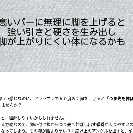
構いい感じなのに、アラセゴンで９０度近く脚を上げると
「つま先を伸
しませんか？
ると、理解しやすいかもしれません。
下る方向なので、脚の付け根からつま先へ
伸ばし出す感覚
が入りやすい
くなってしまう。その脚が腰より高い９０度以上のアングルを出すと、前