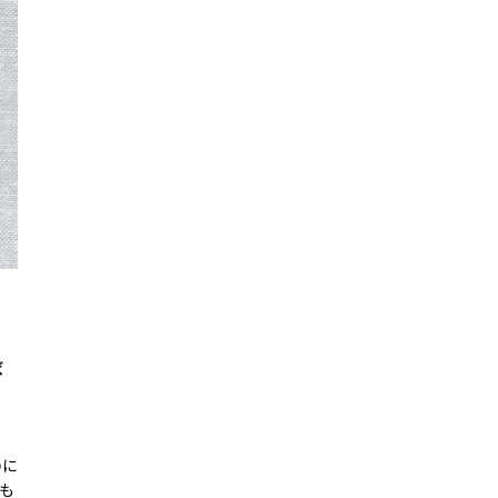
ば
のに
も