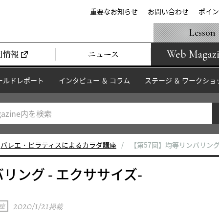
重要なお知らせ
お問い合わせ
ポイン
Lesson
Web Magaz
用情報
ニュース
ールドレポート
インタビュー ＆ コラム
ステージ ＆ ワークショ
バレエ・ピラティスによるカラダ講座
【第57回】均等リンバリング 
リング - エクササイズ-
2020/1/21
座
掲載