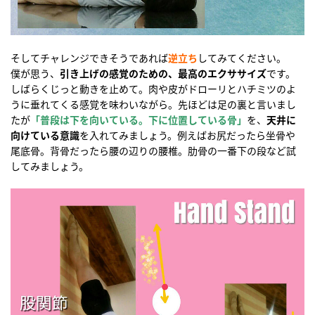
そしてチャレンジできそうであれば
逆立ち
してみてください。
僕が思う、
引き上げの感覚のための、最高のエクササイズ
です。
しばらくじっと動きを止めて。肉や皮がドローリとハチミツのよ
うに垂れてくる感覚を味わいながら。先ほどは足の裏と言いまし
たが
「普段は下を向いている。下に位置している骨」
を、
天井に
向けている意識
を入れてみましょう。例えばお尻だったら坐骨や
尾底骨。背骨だったら腰の辺りの腰椎。肋骨の一番下の段など試
してみましょう。