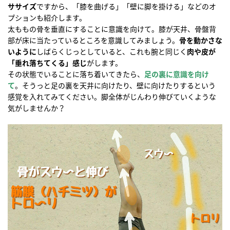
ササイズ
ですから、「膝を曲げる」「壁に脚を掛ける」などのオ
プションも紹介します。
太ももの骨を垂直にすることに意識を向けて。膝が天井、骨盤背
部が床に当たっているところを意識してみましょう。
骨を動かさな
いように
しばらくじっとしていると、これも腕と同じく
肉や皮が
「垂れ落ちてくる」感じ
がします。
その状態でいることに落ち着いてきたら、
足の裏に意識を向け
て
。そうっと足の裏を天井に向けたり、壁に向けたりするという
感覚を入れてみてください。脚全体がじんわり伸びていくような
気がしませんか？