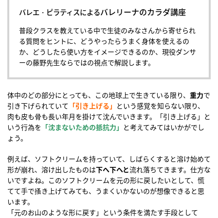
バレリーナのカラダ講座
バレエ・ピラティスによる
普段クラスを教えている中で生徒のみなさんから寄せられ
る質問をヒントに、どうやったらうまく身体を使えるの
か、どうしたら使い方をイメージできるのか、現役ダンサ
ーの藤野先生ならではの視点で解説します。
体中のどの部分にとっても、この地球上で生きている限り、
重力
で
引き下げられていて
「引き上げる」
という感覚を知らない限り、
肉も皮も骨も長い年月を掛けて沈んでいきます。「引き上げる」と
いう行為を
「沈まないための抵抗力」
と考えてみてはいかがでし
ょう。
例えば、ソフトクリームを持っていて、しばらくすると溶け始めて
形が崩れ、溶け出したものは
下へ下へと
流れ落ちてきます。仕方な
いですよね。このソフトクリームを元の形に戻したいとして、慌
てて手で搔き上げてみても、うまくいかないのが想像できると思
います。
「元のお山のような形に戻す」という条件を満たす手段として