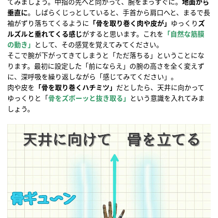
てみましょう。中指の先へと向かって、腕をまっすぐに。
地面から
垂直に
。しばらくじっとしていると、手首から肩口へと、まるで長
袖がずり落ちてくるように
「骨を取り巻く肉や皮が」
ゆっくり
ズ
ルズルと垂れてくる感じ
がすると思います。これを
「自然な筋膜
の動き」
として、その感覚を覚えてみてください。
そこで腕が下がってきてしまうと「ただ落ちる」ということにな
ります。最初に設定した「前にならえ」の腕の高さを全く変えず
に、深呼吸を繰り返しながら「感じてみてください」。
肉や皮を
「骨を取り巻くハチミツ」
だとしたら、天井に向かって
ゆっくりと「
骨をズボーッと抜き取る」
という意識を入れてみま
しょう。