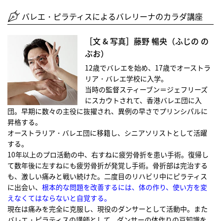
バレエ・ピラティスによるバレリーナのカラダ講座
［文 & 写真］藤野 暢央（ふじの の
ぶお）
12歳でバレエを始め、17歳でオーストラ
リア・バレエ学校に入学。
当時の監督スティーブン＝ジェフリーズ
にスカウトされて、香港バレエ団に入
団。早期に数々の主役に抜擢され、異例の早さでプリンシパルに
昇格する。
オーストラリア・バレエ団に移籍し、シニアソリストとして活躍
する。
10年以上のプロ活動の中、右すねに疲労骨折を患い手術。復帰し
て数年後に左すねにも疲労骨折が発覚し手術。骨折部は完治する
も、激しい痛みと戦い続けた。二度目のリハビリ中にピラティス
に出会い、
根本的な問題を改善するには、体の作り、使い方を変
えなくてはならないと自覚する。
現在は痛みを完全に克服し、現役のダンサーとして活動中。また
バレエ・ピラティスの講師として、ダンサーの体作りの豆知識を、