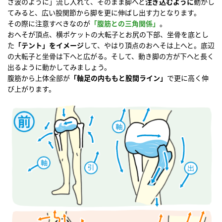
ざ波のように」流し入れて、そのまま脚へと
注ぎ込むように
動かし
てみると、広い股関節から脚を更に伸ばし出す力となります。
その際に注意すべきなのが
「腹筋との三角関係」
。
おへそが頂点、横ポケットの大転子とお尻の下部、坐骨を底とし
た
「テント」をイメージ
して、やはり頂点のおへそは上へと。底辺
の大転子と坐骨は下へと広がる。そして、動き脚の方が下へと長く
出るように動かしてみましょう。
腹筋から上体全部が
「軸足の内ももと股間ライン」
で更に高く伸
び上がります。