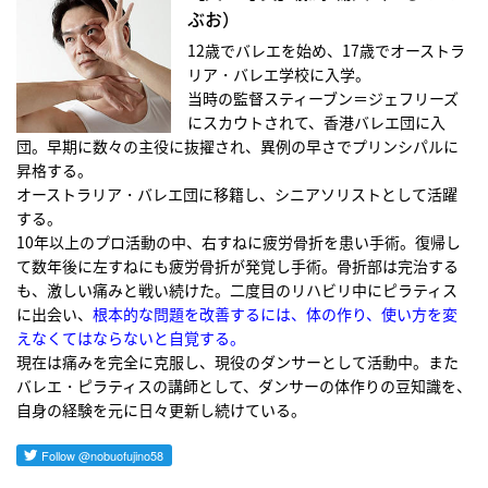
ぶお）
12歳でバレエを始め、17歳でオーストラ
リア・バレエ学校に入学。
当時の監督スティーブン＝ジェフリーズ
にスカウトされて、香港バレエ団に入
団。早期に数々の主役に抜擢され、異例の早さでプリンシパルに
昇格する。
オーストラリア・バレエ団に移籍し、シニアソリストとして活躍
する。
10年以上のプロ活動の中、右すねに疲労骨折を患い手術。復帰し
て数年後に左すねにも疲労骨折が発覚し手術。骨折部は完治する
も、激しい痛みと戦い続けた。二度目のリハビリ中にピラティス
に出会い、
根本的な問題を改善するには、体の作り、使い方を変
えなくてはならないと自覚する。
現在は痛みを完全に克服し、現役のダンサーとして活動中。また
バレエ・ピラティスの講師として、ダンサーの体作りの豆知識を、
自身の経験を元に日々更新し続けている。