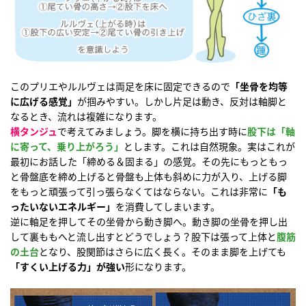
このプリエやルルヴェは両足を床に固定できるので
「坐骨を均等
に広げる感覚」
が掴みやすい。しかし片足は動き、反対は軸脚と
なるとき、流れは複雑になります。
横タンジュ
で考えてみましょう。脚を横に持ち出す時に
股下は「軸
に寄って、乗り上がろう」
とします。これは自然現象。実はこれが
最初にお話した「締める＆固まる」の感覚。その先にもっともっ
と骨盤底を締め上げると骨盤も上体も斜めに力が入り、上げる脚
をもっと頑張って引っ張らなくてはならない。これは非常に
「も
ったいないエネルギー」
を消費してしまいます。
逆に軸足を押してその坐骨から動き脚へ。動き脚の坐骨を押し出
して裏ももへと流し出すとどうでしょう？股下は張って上体と
腹筋
の土台
となり、股関節はさらに広く長く。そのまま脚を上げても
「すくい上げる力」が強い
形になります。