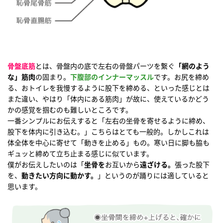
骨盤底筋
とは、骨盤内の底で左右の骨盤パーツを繋ぐ
「網のよう
な」筋肉
の固まり。
下腹部のインナーマッスル
です。お尻を締め
る、おトイレを我慢するように股下を締める、といった感じとは
また違い、やはり「体内にある筋肉」が故に、使えているかどう
かの感覚を掴むのも難しいところです。
一番シンプルにお伝えすると「左右の坐骨を寄せるように締め、
股下を体内に引き込む。」こちらはとても一般的。しかしこれは
体全体を中心に寄せて「動きを止める」もの。寒い日に脚も脇も
ギュッと締めて立ち止まる感じに似ています。
僕がお伝えしたいのは「
坐骨を
お互いから
遠ざける。
張った股下
を、
動きたい方向に動かす。
」というのが踊りには適していると
思います。