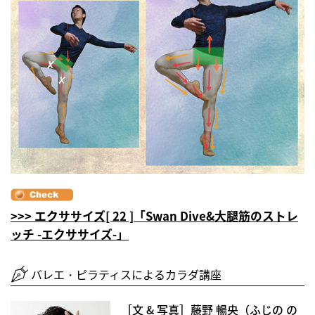
>>> エクササイズ[ 22 ]「Swan Dive&大腿筋のストレ
ッチ -エクササイズ-」
バレエ・ピラティスによるカラダ講座
［文 & 写真］藤野 暢央（ふじの の