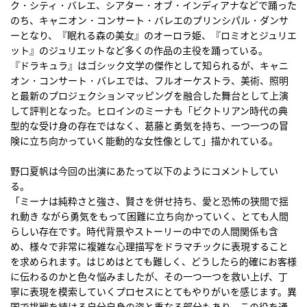
ク・シティ・バレエ、シアター・オブ・インディアナなどで踊った
のち、キャニオン・コンサート・バレエのプリンシパル・ダンサ
ーとなり、『眠れる森の美女』のオーロラ姫、『ロミオとジュリエ
ット』のジュリエットなど多くの作品の主役を踊っている。
『ドラキュラ』はゴシック文学の傑作として知られるが、キャニ
オン・コンサート・バレエでは、フルオーケストラ、美術、照明
と最新のプロジェクションマッピングを融合した舞台として上演
して評判となった。ヒロインのミーナも「ビクトリアン時代の典
型的な受け身の存在ではなく、葛藤と勇気を持ち、一つ一つの冒
険に立ち向かっていく能動的な女性像として」描かれている。
野口夏帆は今回の出演にあたって以下のようにコメントしてい
る。
「ミーナは純粋さと強さ、賢さを併せ持ち、愛と恐怖の狭間で揺
れ動き ながら勇気をもって困難に立ち向かっていく、とても人間
らしい存在です。時代背景やストーリーの中での人間関係も含
め、様々で非常に複雑な心理描写をドラマチックに表現すること
を求められます。はじめはとても難しく、どうしたら的確にお客様
に伝わるのかと色々悩みましたが、その一つ一つを救い上げ、丁
寧に表現を模索していくプロセスにとてもやりがいを感じます。異
国で挑戦を続ける自分自身の姿と重なる部分もあり、この役を通