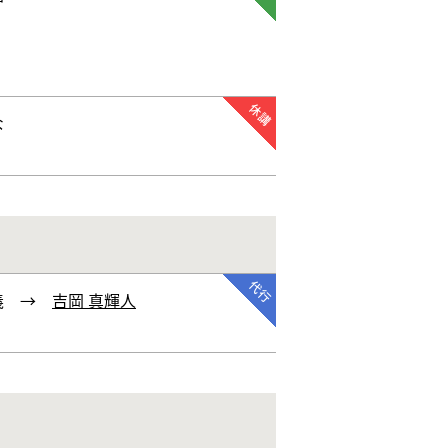
休講
な
代行
直義 →
吉岡 真輝人