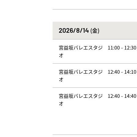
2026/8/14
(金)
宮益坂バレエスタジ
11:00 - 12:30
オ
宮益坂バレエスタジ
12:40 - 14:10
オ
宮益坂バレエスタジ
12:40 - 14:40
オ