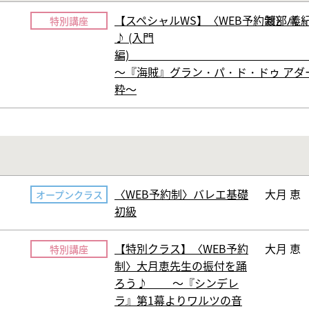
【スペシャルWS】〈WEB予約制〉パ・
渡部 義
特別講座
♪ (入門
編
～『海賊』グラン・パ・ド・ドゥ アダ
粋～
〈WEB予約制〉バレエ基礎
大月 恵
オープンクラス
初級
【特別クラス】〈WEB予約
大月 恵
特別講座
制〉大月恵先生の振付を踊
ろう♪ ～『シンデレ
ラ』第1幕よりワルツの音