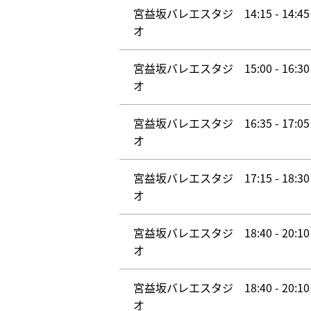
宮益坂バレエスタジ
14:15 - 14:45
オ
宮益坂バレエスタジ
15:00 - 16:30
オ
宮益坂バレエスタジ
16:35 - 17:05
オ
宮益坂バレエスタジ
17:15 - 18:30
オ
宮益坂バレエスタジ
18:40 - 20:10
オ
宮益坂バレエスタジ
18:40 - 20:10
オ