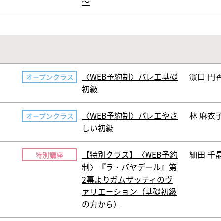
～
〈WEB予約制〉バレエ基礎
濵口 
オープンクラス
初級
〈WEB予約制〉バレエやさ
林 麻衣
オープンクラス
しい初級
【特別クラス】〈WEB予約
細田 千
特別講座
制〉『ラ・バヤデール』第
2幕よりガムザッティのヴ
ァリエーション（基礎初級
の方から）