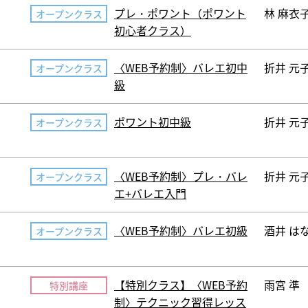
プレ・ポワント（ポワント
林 麻衣
オープンクラス
初心者クラス）
〈WEB予約制〉バレエ初中
折井 
オープンクラス
級
ポワント初中級
折井 
オープンクラス
〈WEB予約制〉プレ・バレ
折井 
オープンクラス
エ+バレエ入門
〈WEB予約制〉バレエ初級
酒井 は
オープンクラス
【特別クラス】〈WEB予約
雨宮 準
特別講座
制〉テクニック習得レッス