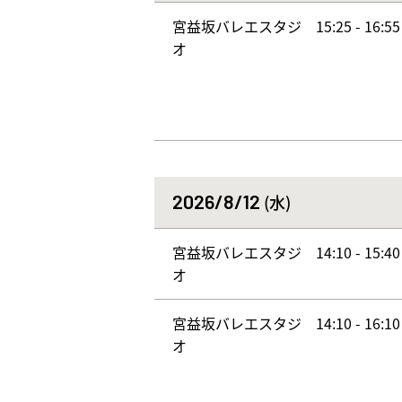
宮益坂バレエスタジ
15:25 - 16:55
オ
2026/8/12
(水)
宮益坂バレエスタジ
14:10 - 15:40
オ
宮益坂バレエスタジ
14:10 - 16:10
オ