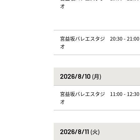
オ
宮益坂バレエスタジ
20:30 - 21:00
オ
2026/8/10
(月)
宮益坂バレエスタジ
11:00 - 12:30
オ
2026/8/11
(火)