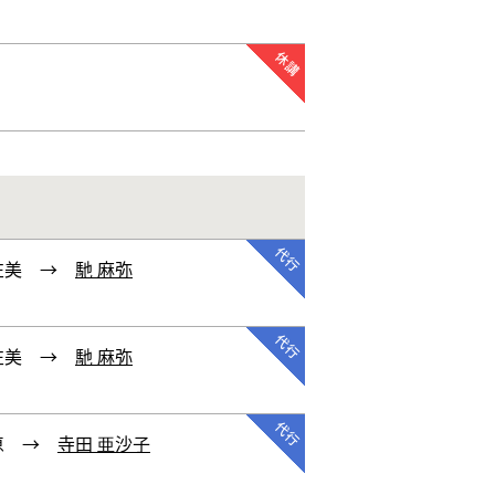
休講
代行
真左美 →
馳 麻弥
代行
真左美 →
馳 麻弥
代行
和恵 →
寺田 亜沙子