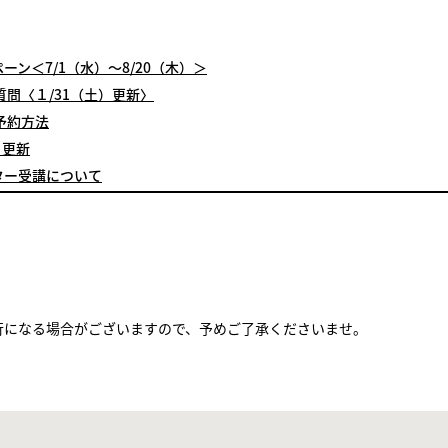
ン＜7/1（水）～8/20（木）＞
問〈１/31（土）更新〉
予約方法
月更新
ター受講について
行になる場合がございますので、予めご了承くださいませ。