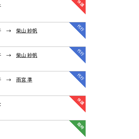
休講
子
代行
元子 →
柴山 紗帆
代行
元子 →
柴山 紗帆
代行
元子 →
雨宮 準
休講
な
臨時