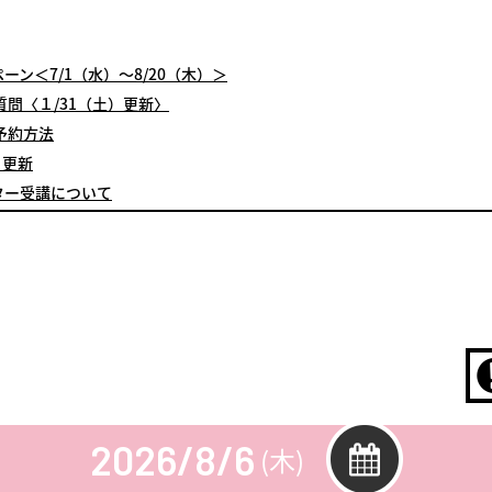
ン＜7/1（水）～8/20（木）＞
問〈１/31（土）更新〉
予約方法
月更新
ター受講について
2026/8/6
(木)