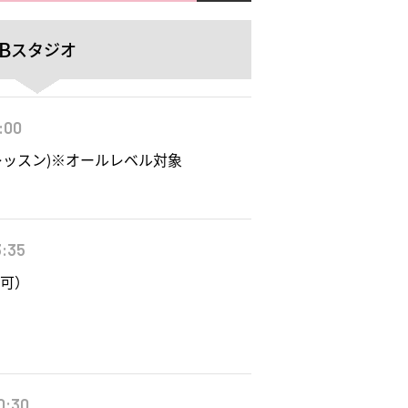
B
スタジオ
3:00
レッスン)※オールレベル対象
3:35
不可）
0:30