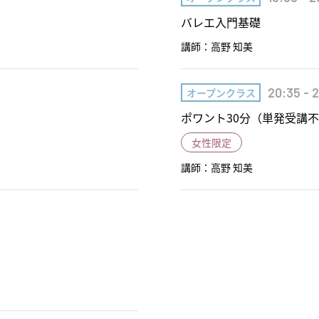
バレエ入門基礎
講師：高野 知美
20:35 - 2
オープンクラス
ポワント30分（単発受講
女性限定
講師：高野 知美