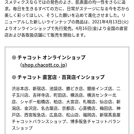
スメティクスならではの発色のよさ、肌表面の均一性をさらに追
求。毎日を生きるすべての方に、日常がステージになる今を芯から
美しく彩ってほしい、そうした願いを込めて進化させました。リ
ニューアルした新しいラインナップの商品は、2021年4月13日(火)
よりオンラインショップで先行発売。4月16日(金)より全国の直営
店および各取扱店舗にて販売を開始します。
チャコット オンラインショップ
（
shop.chacott.co.jp
）
チャコット 直営店・百貨店インショップ
渋谷本店、新宿店、池袋店、勝どき店、銀座インズ店、二
子玉川店、吉祥寺店、町田店、横浜店、横浜センター北
店、シャポー船橋店、柏店、大宮店、札幌店、仙台店、新
潟店、金沢店、名古屋店、京都店、心斎橋店、梅田店、神
戸店、西宮阪急店、広島店、松山店、福岡店、新宿髙島屋
チャコットバランスショップ、博多阪急チャコットバラン
スショップ