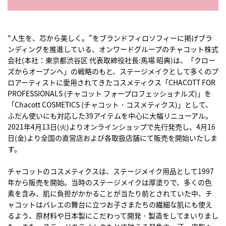
"人生を、芯から美しく。"をブランドフィロソフィーに掲げブラ
ンディングを推進している、オンワードグループのチャコット株式
会社(本社：東京都渋谷区 代表取締役社長:馬場 昭典)は、「クロー
ズからオープンへ」の戦略のもと、ステージメイクとして多くのプ
ロアーティストに愛用されてきたコスメティクス「CHACOTT FOR
PROFESSIONALS (チャコット フォープロフェッショナルズ)」を
「Chacott COSMETICS (チャコット・コスメティクス)」として、
ふだん使いにも対応した39アイテムを中心に大幅リニューアル。
2021年4月13日(火)よりオンラインショップで先行発売し、4月16
日(金)より全国の直営店および各取扱店舗にて販売を開始いたしま
す。
チャコットのコスメティクスは、ステージメイク用品として1997
年から販売を開始。当時のステージメイクは厚塗りで、多くの色
素を含み、肌に負担がかかることが当たり前とされていた中、チ
ャコットはバレエの舞台に立つお子さまたちの繊細な肌にも使え
るよう、原材料や日本製にこだわって開発・製造をしてまいりまし