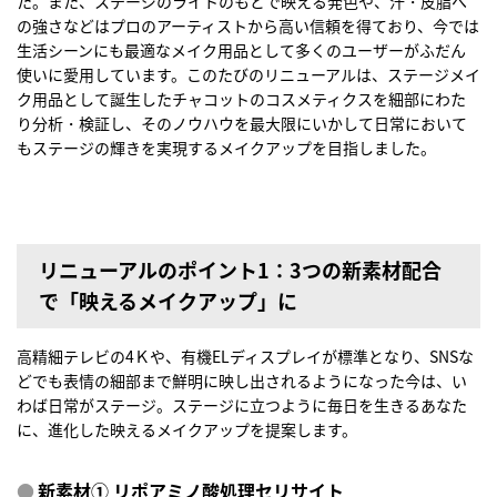
た。また、ステージのライトのもとで映える発色や、汗・皮脂へ
の強さなどはプロのアーティストから高い信頼を得ており、今では
生活シーンにも最適なメイク用品として多くのユーザーがふだん
使いに愛用しています。このたびのリニューアルは、ステージメイ
ク用品として誕生したチャコットのコスメティクスを細部にわた
り分析・検証し、そのノウハウを最大限にいかして日常において
もステージの輝きを実現するメイクアップを目指しました。
リニューアルのポイント1：3つの新素材配合
で「映えるメイクアップ」に
高精細テレビの4Ｋや、有機ELディスプレイが標準となり、SNSな
どでも表情の細部まで鮮明に映し出されるようになった今は、い
わば日常がステージ。ステージに立つように毎日を生きるあなた
に、進化した映えるメイクアップを提案します。
新素材① リポアミノ酸処理セリサイト