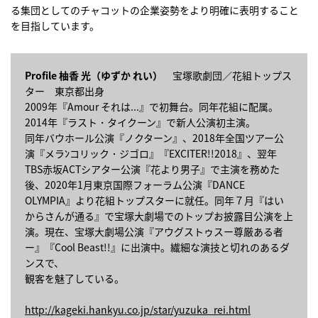
る集団としてのチャコットの企業姿勢をより明確に表明すること
を目指しています。
Profile 柚香 光（ゆずか れい）
宝塚歌劇団／花組トップス
ター 東京都出身
2009年『Amour それは...』で初舞台。同年花組に配属。
2014年『ラスト・タイクーン』で新人公演初主演。
同年バウホール公演『ノクターン』、2018年全国ツアー公
演『メラﾝコリック・ジゴロ』『EXCITER!!2018』、翌年
TBS赤坂ACTシアター公演『花より男子』で主演を務めた
後、2020年1月東京国際フォーラム公演『DANCE
OLYMPIA』より花組トップスターに就任。同年７月『はい
からさんが通る』で宝塚大劇場でのトップお披露目公演を上
演。現在、宝塚大劇場公演『アウグストゥスー尊厳ある者
ー』『Cool Beast!!』に出演中。繊細な演技と切れのあるダ
ンスで、
観客を魅了している。
http://kageki.hankyu.co.jp/star/yuzuka_rei.html