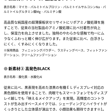
表示名称：マイカ・パルミトイルプロリン・パルミトイルサルコシンNa・パ
ルミトイルグルタミン酸Mg・パルミチン酸
高品質な純国産の超薄膜板状セリサイトにリポアミノ酸処理を施
すことで、従来の当社製品のアミノ酸処理に比べ付着性が向上
し、保湿力を向上させました。独特のやわらかな感触で均一にム
ラなくふわっと軽く伸び広がります。また従来に比べ、白浮きし
にくく、くすみにくくなりました。
※採用商品 フィニッシングパウダー、ラスティングベース、フィットファン
デーション、クリームファンデーション
新素材② 高発色BLACK
表示名称：酸化鉄・水酸化Al
従来に比べ、黒表現を高めた漆黒の有機ＥＬディスプレイ対応の
黒色顔料を使用することで、肉眼でもスマートフォンでもディスプ
レイ越しでも「映えるメイクアップ」を実現。高輝度のコントラ
ストが生み出すベースメイクでは、シェーディングとハイライトが
くっきりとした立体感が演出でき、小顔効果も期待できます※1。