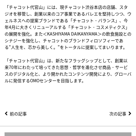
「チャコット代官山」には、現チャコット渋谷本店の店舗、スタ
ジオを移管し、創業以来のコア事業であるバレエを堅持しつつ、ウ
ェルネスへの提案ブランドである「チャコット・バランス」、今
年4月に大きくリニューアルする「チャコット・コスメティクス」
の展開を強化。また＜KASHIYAMA DAIKANYAMA＞の飲食施設との
シナジーを強化し、チャコットのブランドフィロソフィーであ
る"人生を、芯から美しく。"をトータルに提案してまいります。
「チャコット代官山」は、新たなフラッグシップとして、創業以
来70年にわたって培ってきた思想・哲学を進化させ商品・サービ
スのデジタル化と、より開かれたコンテンツ開発により、グローバ
ルに発信するOMOセンターを目指します。
前の記事
次の記事