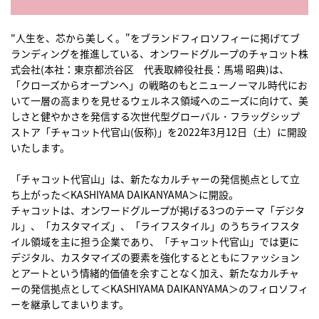
"人生を、芯から美しく。"をブランドフィロソフィーに掲げてブ
ランディングを推進している、オンワードグループのチャコット株
式会社(本社：東京都渋谷区 代表取締役社長：馬場 昭典)は、
「クローズからオープンへ」の戦略のもとニューノーマル時代にお
いて一層の高まりを見せるウェルネス領域へのニーズに向けて、美
しさと健やかさを発信する次世代型グローバル・フラッグシップ
ストア「チャコット代官山(仮称)」を2022年3月12日（土）に開設
いたします。
「チャコット代官山」は、新たなカルチャーの発信拠点として立
ち上がった＜KASHIYAMA DAIKANYAMA＞に開設。
チャコットは、オンワードグループが掲げる3つのテーマ「デジタ
ル」、「カスタマイズ」、「ライフスタイル」のうちライフスタ
イル領域を主に担う企業であり、「チャコット代官山」では更に
デジタル、カスタマイズの要素を強化するとともにファッション
とアートという情緒的価値を余すことなく加え、新たなカルチャ
ーの発信拠点として＜KASHIYAMA DAIKANYAMA＞のフィロソフィ
ーを継承してまいります。