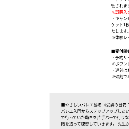
管されま
※誤購入
・キャン
ケット1
たします
※体験レ
■受付開
・予約サ
※ポワン
・遅刻は
※遅刻で
■やさしいバレエ基礎 《受講の目安
バレエ入門からステップアップしたい
で行っていた動きを片手バーで行うな
階を追って練習していきます。 先生