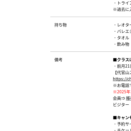
・トライア
※過去に
持ち物
・レオタ
・バレエ
・タオル
・飲み物
備考
■クラス
・前月2
【代官山
https://
※お電話
※202
会員⇒
移
ビジター
■キャン
・予約サ
・チケッ