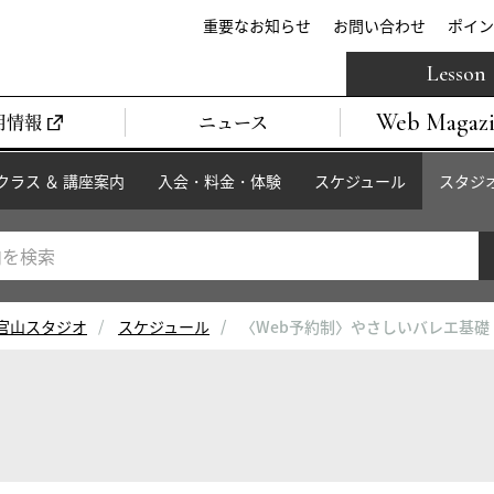
重要なお知らせ
お問い合わせ
ポイン
Lesson
Web Magaz
用情報
ニュース
クラス ＆ 講座案内
入会・料金・体験
スケジュール
スタジ
官山スタジオ
スケジュール
〈Web予約制〉やさしいバレエ基礎