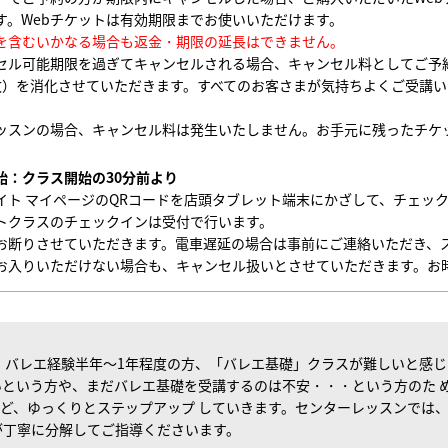
す。Webチケットは有効期限までお使いいただけます。
を含むいかなる場合も返金・期限の延長はできません。
セル可能期限を過ぎてキャンセルされる場合、
キャンセル料としてご予
枚）を消化させていただきます。すべてのお客さまが気持ちよくご受講
。
ッスンの場合、キャンセル料は発生いたしません。お手元に残ったチケ
始：クラス開始の30分前より
イト マイページのQRコードを店頭タブレット端末にかざして、チェッ
トクラスのチェックインは受付で行います。
お断りさせていただきます。電車遅延の場合は事前にご連絡いただき、
お入りいただけない場合も、キャンセル扱いとさせていただきます。お
：バレエ経験半年～
1
年程度の方、「バレエ基礎」クラスが難しいと感じ
という方や、まだバレエ基礎を受講するのは不安・・・という方のた 
ど、ゆっくりとステップアップ していきます。センターレッスンでは
が丁寧に分解してご指導くださいます。