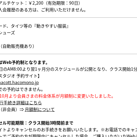
ルチケット：￥2,200（有効期限：90日）
入会履歴のある方は、ご利用いただけません。
ード、タイツ等の『動きやすい服装』
シューズ
（自動販売機あり）
はWeb予約制となります。
1日のAM8:00より翌1ヶ月分のスケジュールが公開となり、クラス開始
スタジオ 予約サイト】
chacott.hacomono.jp
での予約はできません。
5年10月より会員さまの料金体系が月額制に変更いたしました。
行手続き詳細はこちら
（非会員）⇒
月額制について
セル可能期限：クラス開始3時間前まで
イトよりキャンセルのお手続きをお願いいたします。
※お電話でのキャ
トでご予約の方が期限内にキャンセルした場合、ご購入いただいたWeb