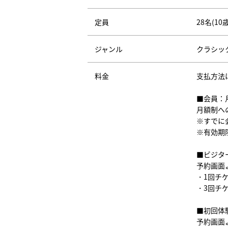
定員
28名(10
ジャンル
クラシッ
料金
支払方法
■会員：
月額制へ
※すでに
※有効期
■ビジタ
予約画面
・1回チケ
・3回チケ
■初回体
予約画面