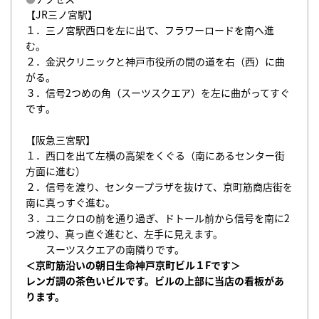
【JR三ノ宮駅】
１．
三ノ宮駅西口を左に出て、フラワーロードを南へ進
む
。
２．金沢クリニックと神戸市役所の間の道を右（西）に曲
がる。
３．
信号2つめの角（スーツスクエア）を左に曲がってすぐ
です
。
【阪急三宮駅】
１．西口を出て左横の高架をくぐる（南にあるセンター街
方面に進む）
２．信号を渡り、センタープラザを抜けて、京町筋商店街を
南に真っすぐ進む。
３．
ユニクロの前を通り過ぎ、ドトール前から信号を南に2
つ渡り、真っ直ぐ進むと、左手に見えます。
スーツスクエア
の南隣りです。
＜
京町筋沿いの朝日生命神戸京町ビル１Fです
＞
レンガ調の茶色いビルです。ビルの上部に当店の看板があ
ります。