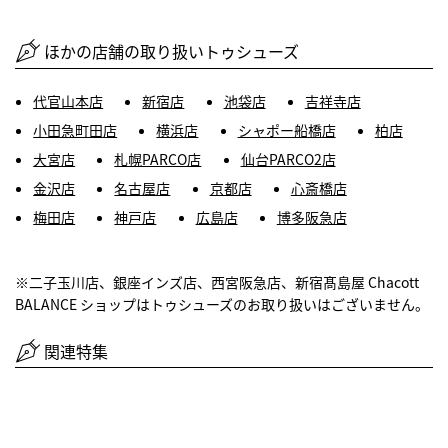
ほかの店舗の取り扱いトゥシューズ
代官山本店
新宿店
池袋店
吉祥寺店
小田急町田店
横浜店
シャポー船橋店
柏店
大宮店
札幌PARCO店
仙台PARCO2店
金沢店
名古屋店
京都店
心斎橋店
梅田店
神戸店
広島店
博多阪急店
※二子玉川店、銀座インズ店、西宮阪急店、新宿髙島屋 Chacott
BALANCE ショップはトゥシューズのお取り扱いはございません。
関連特集