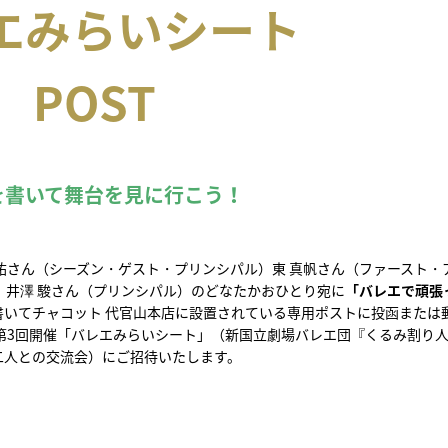
エみらいシート
POST
を書いて舞台を見に行こう！
祐さん（シーズン・ゲスト・プリンシパル）東 真帆さん（ファースト・
）井澤 駿さん（プリンシパル）のどなたかおひとり宛に
「バレエで頑張
書いて
チャコット 代官山本店に設置されている専用ポストに投函または
第3回開催「バレエみらいシート」（新国立劇場バレエ団『くるみ割り
二人との交流会）にご招待いたします。