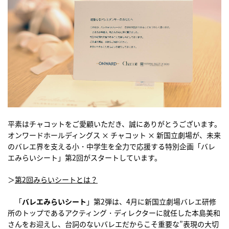
平素はチャコットをご愛顧いただき、誠にありがとうございます。
オンワードホールディングス × チャコット ×
新国立劇場
が、未来
のバレエ界を支える小・中学生を全力で応援する特別企画「バレ
エみらいシート」第2回がスタートしています。
＞
第2回みらいシートとは？
「
バレエみらいシート
」第2弾は、4月に新国立劇場バレエ研修
所のトップであるアクティング・ディレクターに就任した本島美和
さんをお迎えし、台詞のないバレエだからこそ重要な”表現の大切