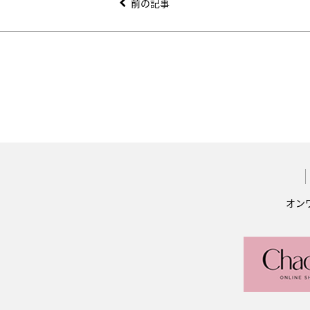
前の記事
オン