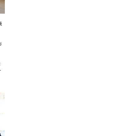
表
お
ま
ー