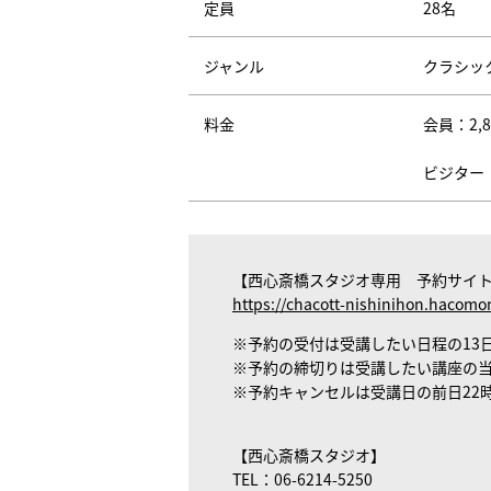
定員
28名
ジャンル
クラシッ
料金
会員：2
ビジター
【西心斎橋スタジオ専用 予約サイ
https://chacott-nishinihon.hacomo
※予約の受付は受講したい日程の13日
※予約の締切りは受講したい講座の
※予約キャンセルは受講日の前日22
【西心斎橋スタジオ】
TEL：06-6214-5250