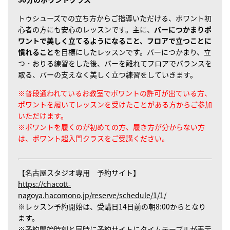
トゥシューズでの立ち方からご指導いただける、ポワント初
心者の方にも安心のレッスンです。主に、
バーにつかまりポ
ワントで美しく立てるようになること、フロアで立つことに
慣れること
を目標にしたレッスンです。バーにつかまり、立
つ・おりる練習をした後、バーを離れてフロアでバランスを
取る、バーの支えなく美しく立つ練習をしていきます。
※普段通われているお教室でポワントの許可が出ている方、
ポワントを履いてレッスンを受けたことがある方からご参加
いただけます。
※ポワントを履くのが初めての方、履き方が分からない方
は、ポワント超入門クラスをご受講ください。
【名古屋スタジオ専用 予約サイト】
https://chacott-
nagoya.hacomono.jp/reserve/schedule/1/1/
※レッスン予約開始は、受講日14日前の朝8:00からとなり
ます。
※予約開始時刻と同時に予約サイトにタイムテーブルが表示