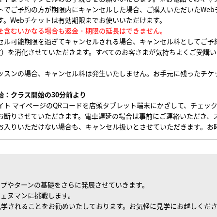
トでご予約の方が期限内にキャンセルした場合、ご購入いただいたWeb
す。Webチケットは有効期限までお使いいただけます。
を含むいかなる場合も返金・期限の延長はできません。
セル可能期限を過ぎてキャンセルされる場合、キャンセル料としてご予
枚）を消化させていただきます。すべてのお客さまが気持ちよくご受講
。
ッスンの場合、キャンセル料は発生いたしません。お手元に残ったチケ
始：クラス開始の30分前より
イト マイページのQRコードを店頭タブレット端末にかざして、チェッ
お断りさせていただきます。電車遅延の場合は事前にご連絡いただき、
お入りいただけない場合も、キャンセル扱いとさせていただきます。お
ンプやターンの基礎をさらに発展させていきます。
シェヌマンに挑戦します。
見学されることをお勧めいたしております。お気軽に見学にお越しくだ