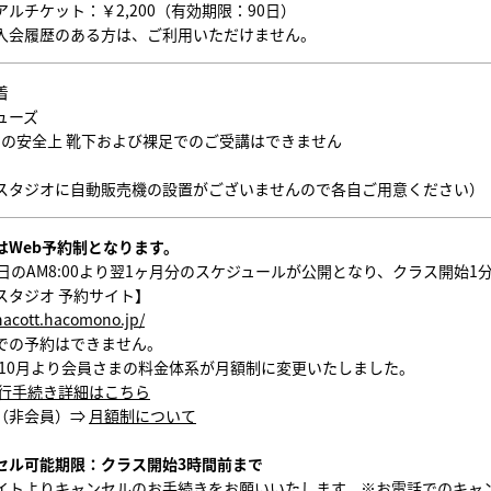
ルチケット：￥2,200（有効期限：90日）
入会履歴のある方は、ご利用いただけません。
着
ューズ
オの安全上 靴下および裸足でのご受講はできません
スタジオに自動販売機の設置がございませんので各自ご用意ください）
はWeb予約制となります。
1日のAM8:00より翌1ヶ月分のスケジュールが公開となり、クラス開始
スタジオ 予約サイト】
chacott.hacomono.jp/
での予約はできません。
5年10月より会員さまの料金体系が月額制に変更いたしました。
行手続き詳細はこちら
（非会員）⇒
月額制について
セル可能期限：クラス開始3時間前まで
イトよりキャンセルのお手続きをお願いいたします。※お電話でのキャ