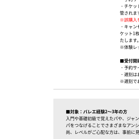
・チケッ
管されま
※誤購入
・キャン
ケット1
たします
※体験レ
■受付開
・予約サ
・遅刻は
※遅刻で
■対象：バレエ経験2～3年の方
入門や基礎初級で覚えたパや、ジャ
パをつなげることでさまざまなアン
尚、レベルがご心配な方は、事前に