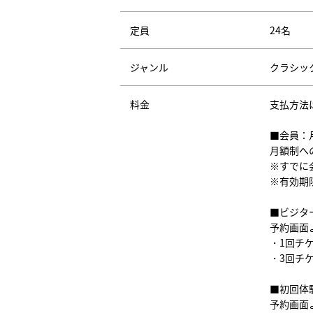
定員
24名
ジャンル
クラシッ
料金
支払方法
■会員：
月額制へ
※すでに
※有効期
■ビジタ
予約画面
・1回チケ
・3回チケ
■初回体
予約画面