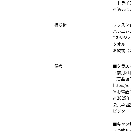
・トライア
※過去に
持ち物
レッスン
バレエシ
*スタジ
タオル
お飲物（
備考
■クラス
・前月2
【宮益坂
https://
※お電話
※202
会員⇒
移
ビジター
■キャン
・予約サ