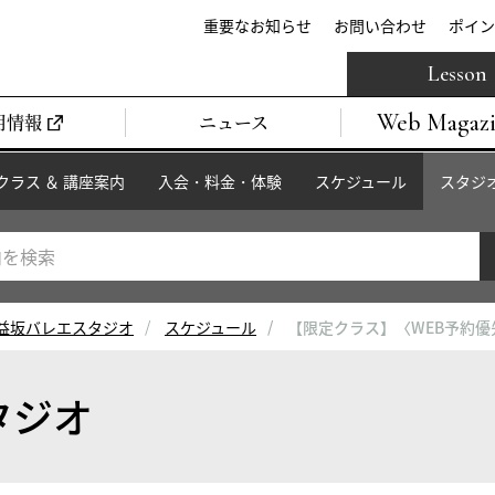
重要なお知らせ
お問い合わせ
ポイン
Lesson
Web Magaz
用情報
ニュース
クラス ＆ 講座案内
入会・料金・体験
スケジュール
スタジ
益坂バレエスタジオ
スケジュール
【限定クラス】〈WEB予約
タジオ