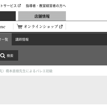
トサービス
指導者・教室経営者の方へ
店舗情報
ine
オンラインショップ
オ一覧
講師情報
優先〉橋本直樹先生によるバレエ初級