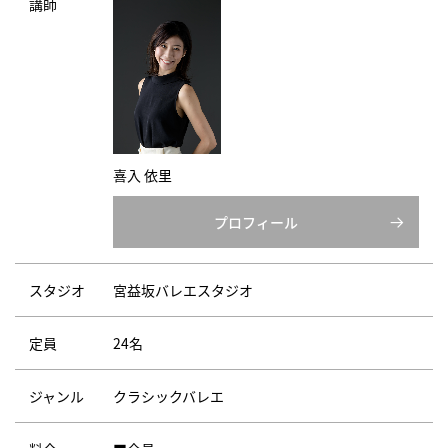
講師
喜入 依里
プロフィール
スタジオ
宮益坂バレエスタジオ
定員
24名
ジャンル
クラシックバレエ