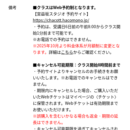
備考
■クラスはWeb予約制となります。
【宮益坂スタジオ 予約サイト】
https://chacott.hacomono.jp/
・予約は、受講日6日前の午前8:00からクラス開
始1分前まで可能です。
※お電話での予約はできません。
※2025年10月より料金体系が月額制に変更とな
ります。
詳細は
こちら
からご確認ください。
■キャンセル可能期限：クラス開始8時間前まで
・予約サイトよりキャンセルのお手続きをお願
いいたします。※お電話でのキャンセルはでき
ません。
・期限内にキャンセルした場合、ご購入いただ
いたWebチケットはマイページの〈チケット〉
に保管されます。Webチケットは有効期限まで
お使いいただけます。
※誤購入を含むいかなる場合も返金・期限の延
長はできません。
・キャンセル可能期限を過ぎてキャンセルされ