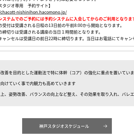
スタジオ専用 予約サイト】
//chacott-nishinihon.hacomono.jp/
システムでのご予約には予約システムに入会してからのご利用となりま
の受付は受講される日程の13日前の午前8:00から開始となります。
の締切りは受講される講座の当日１時間前となります。
キャンセルは受講日の前日22時に締切ります。当日はお電話にてキャン
の改善を目的とした運動法で特に体幹（コア）の強化に重点を置いてい
を向けていく事で内観力も高めていきます
向上、姿勢改善、バランスの向上など整え、その効果を取り入れ、バレ
神戸スタジオスケジュール