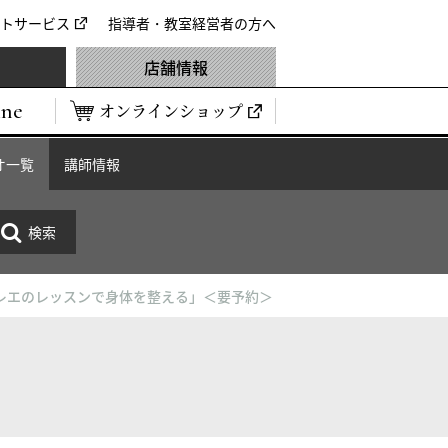
トサービス
指導者・教室経営者の方へ
店舗情報
ine
オンラインショップ
オ一覧
講師情報
レエのレッスンで身体を整える」＜要予約＞