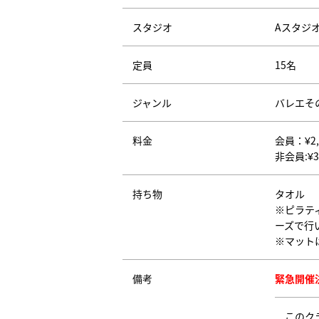
スタジオ
Aスタジ
定員
15名
ジャンル
バレエそ
料金
会員：¥2
非会員:¥3
持ち物
タオル
※ピラテ
ーズで行
※マット
備考
緊急開催
このク