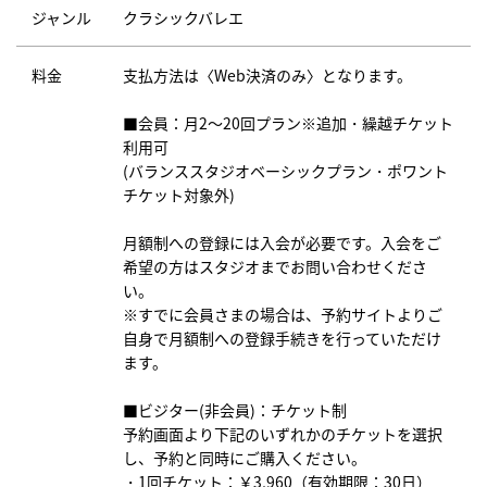
ジャンル
クラシックバレエ
料金
支払方法は〈Web決済のみ〉となります。
■会員：月2～20回プラン※追加・繰越チケット
利用可
(バランススタジオベーシックプラン・ポワント
チケット対象外)
月額制への登録には入会が必要です。入会をご
希望の方はスタジオまでお問い合わせくださ
い。
※すでに会員さまの場合は、予約サイトよりご
自身で月額制への登録手続きを行っていただけ
ます。
■ビジター(非会員)：チケット制
予約画面より下記のいずれかのチケットを選択
し、予約と同時にご購入ください。
・1回チケット：￥3,960（有効期限：30日）