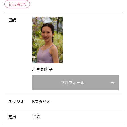
初心者OK
講師
若生 加世子
プロフィール
スタジオ
Bスタジオ
定員
12名