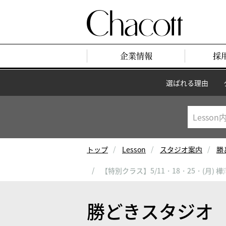
企業情報
採
選ばれる理由
トップ
Lesson
スタジオ案内
勝
【特別クラス】5/11・18・25・(月
勝どきスタジオ