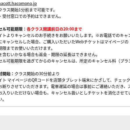
chacott.hacomono.jp
クラス開始1分前まで可能です。
・受付窓口での予約はできません。
セル可能期限：
各クラス開講前日の20:00まで
イトよりキャンセルのお手続きをお願いいたします。※お電話でのキャ
にキャンセルした場合、ご購入いただいたWebチケットはマイページの
期限までお使いいただけます。
を含むいかなる場合も返金・期限の延長はできません。
セル可能期限を過ぎてからのキャンセルは、所定のキャンセル料（プラ
付開始：
クラス開始の30分前より
イト マイページのQRコードを店頭タブレット端末にかざして、チェッ
お断りさせていただきます。電車遅延の場合は事前にご連絡いただき、
お入りいただけない場合も、キャンセル扱いとしチケットを消化させて
い。