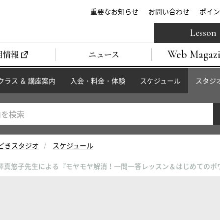
重要なお知らせ
お問い合わせ
ポイン
Lesson
Web Magaz
用情報
ニュース
クラス ＆ 講座案内
入会・料金・体験
スケジュール
スタジ
どきスタジオ
スケジュール
) 樺澤真悠子先生による『モヤモヤ解消！一問一答レッスン＆はじめてのポワ