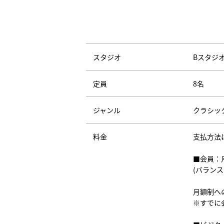
スタジオ
Bスタジ
定員
8名
ジャンル
クラシッ
料金
支払方法
■会員：
(バラン
月額制へ
※すでに