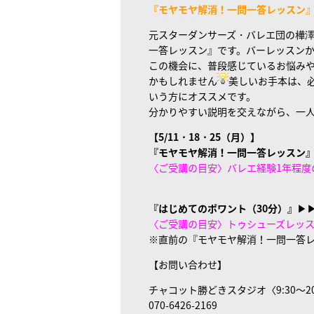
『モヤモヤ解消！一問一答レッスン』
元スターダンサーズ・バレエ団の樺澤
一答レッスン』です。バーレッスン
この機会に、普段感じているお悩み
かもしれません
美しいお手本は、
いう方にオススメです。
分かりやすい説明を交えながら、一
【5
/11・18・25（月）】
『モヤモヤ解消！一問一答レッスン
〈ご受講の目安〉バレエ経験1年程度
『はじめてのポワント（30分）』
▶
〈ご受講の目安〉トゥシューズレッ
※直前の『モヤモヤ解消！一問一答
【お問い合わせ】
チャコット勝どきスタジオ〈9:30～20
070-6426-2169