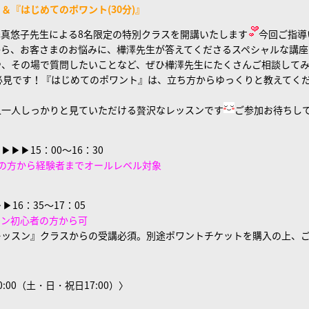
＆『はじめてのポワント(30分)』
真悠子先生による8名限定の特別クラスを開講いたします
今回ご指導
から、お客さまのお悩みに、樺澤先生が答えてくださるスペシャルな講座
や、その場で質問したいことなど、ぜひ樺澤先生にたくさんご相談して
必見です！『はじめてのポワント』は、立ち方からゆっくりと教えてく
人一人しっかりと見ていただける贅沢なレッスンです
ご参加お待ちし
』
▶▶▶15：00～16：30
の方から経験者までオールレベル対象
▶▶
16：35～17：05
スン初心者の方から可
レッスン』クラスからの受講必須。別途ポワントチケットを購入の上、
:00（土・日・祝日17:00）〉