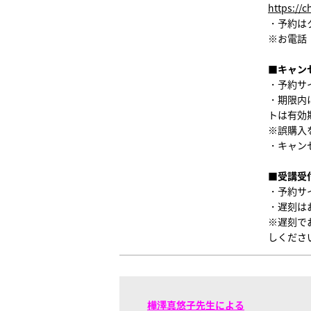
https://
・予約は
※お電話
■キャン
・予約サ
・期限内
トは有効
※誤購入
・キャン
■受講受
・予約サ
・遅刻は
※遅刻で
しくださ
樺澤真悠子先生
による