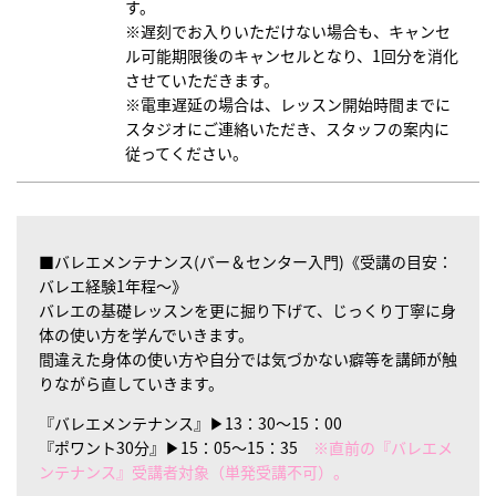
す。
※遅刻でお入りいただけない場合も、キャンセ
ル可能期限後のキャンセルとなり、1回分を消化
させていただきます。
※電車遅延の場合は、レッスン開始時間までに
スタジオにご連絡いただき、スタッフの案内に
従ってください。
■バレエメンテナンス(バー＆センター入門)《受講の目安：
バレエ経験1年程～》
バレエの基礎レッスンを更に掘り下げて、じっくり丁寧に身
体の使い方を学んでいきます。
間違えた身体の使い方や自分では気づかない癖等を講師が触
りながら直していきます。
『バレエメンテナンス』▶13：30～15：00
『ポワント30分』▶15：05～15：35
※直前の『バレエメ
ンテナンス』受講者対象（単発受講不可）。