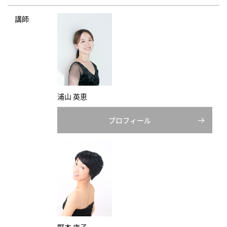
講師
浦山 英恵
プロフィール
野本 康子