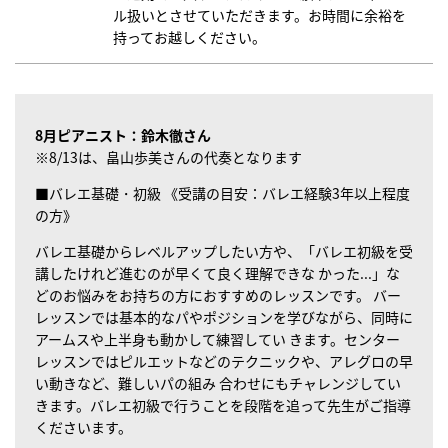
ル扱いとさせていただきます。お時間に余裕を
持ってお越しください。
8月ピアニスト：鈴木徹さん
※8/13は、畠山歩美さんの代奏となります
■バレエ基礎・初級
《受講の目安：バレエ経験3年以上程度
の方》
バレエ基礎からレベルアップしたい方や、「バレエ初級を受
講したけれど進むのが早くて良く理解できな かった...」な
どのお悩みをお持ちの方におすすめのレッスンです。 バー
レッスンでは基本的なパやポジションを学びながら、同時に
アームスや上半身も動かして練習してい きます。センター
レッスンではピルエットなどのテクニックや、アレグロの早
い動きなど、難しいパの組み 合わせにもチャレンジしてい
きます。バレエ初級で行うことを段階を追って先生がご指導
くださいます。