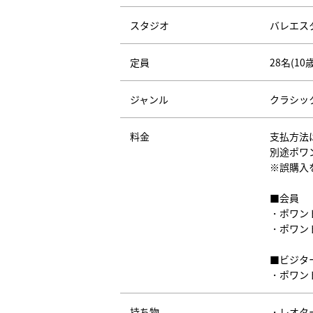
スタジオ
バレエス
定員
28名(1
ジャンル
クラシッ
料金
支払方法
別途ポワ
※誤購入
■会員
・ポワント
・ポワント
■ビジタ
・ポワント
持ち物
・レオタ