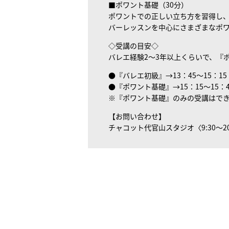
■ポワント基礎（30分）
ポワントでの正しい立ち方を習得し
バーレッスンを中心にさまざまなポ
◇受講の目安◇
バレエ経験2～3年以上くらいで、『
●『バレエ初級』→13：45～15：15
●『ポワント基礎』→15：15～15：4
※『ポワント基礎』のみの受講はで
【お問い合わせ】
チャコット代官山スタジオ〈9:30～20:0