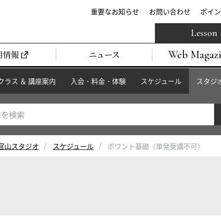
重要なお知らせ
お問い合わせ
ポイン
Lesson
Web Magaz
用情報
ニュース
クラス ＆ 講座案内
入会・料金・体験
スケジュール
スタジ
官山スタジオ
スケジュール
ポワント基礎（単発受講不可）