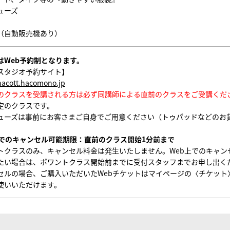
ューズ
（自動販売機あり）
はWeb予約制となります。
スタジオ予約サイト】
chacott.hacomono.jp
のクラスを受講される方は必ず同講師による直前のクラスをご受講くだ
定のクラスです。
ューズは事前にお客さまご自身でご用意ください（トゥパッドなどのお
上でのキャンセル可能期限：直前のクラス開始1分前まで
トクラスのみ、キャンセル料金は発生いたしません。Web上でのキャン
たい場合は、ポワントクラス開始前までに受付スタッフまでお申し出く
セルの場合、ご購入いただいたWebチケットはマイページの〈チケット
使いいただけます。