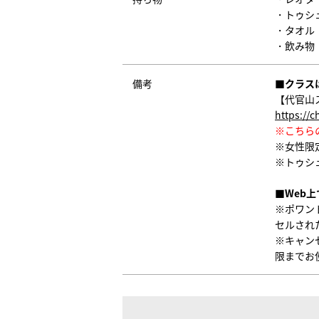
・トゥシ
・タオル
・飲み物
備考
■クラス
【代官山
https://
※こちら
※女性限
※トゥシ
■Web
※ポワン
セルされ
※キャン
限までお