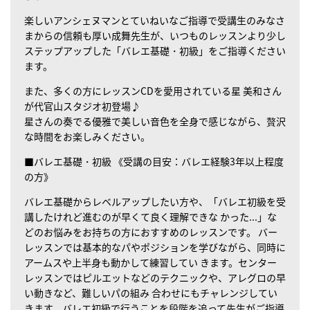
楽しいアンシェヌマンとていねいなご指導で受講生のみなさ
まからの信頼も厚い成舞先生が、いつものレッスンより少し
ステップアップした「バレエ基礎・初級」をご指導ください
ます。
また、多くの方にレッスンCDを愛用されている星 美和さん
が代官山スタジオ初登場♪
星さんの奏でる優雅で美しい音色を全身で感じながら、贅沢
な時間をお楽しみください。
■バレエ基礎・初級
《受講の目安：バレエ経験3年以上程度
の方》
バレエ基礎からレベルアップしたい方や、「バレエ初級を受
講したけれど進むのが早くて良く理解できな かった...」な
どのお悩みをお持ちの方におすすめのレッスンです。 バー
レッスンでは基本的なパやポジションを学びながら、同時に
アームスや上半身も動かして練習してい きます。センター
レッスンではピルエットなどのテクニックや、アレグロの早
い動きなど、難しいパの組み 合わせにもチャレンジしてい
きます。バレエ初級で行うことを段階を追って先生がご指導