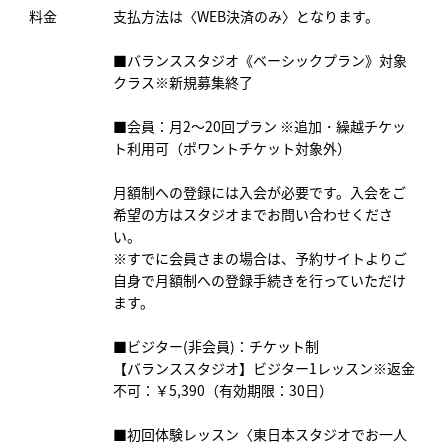
料金
支払方法は〈WEB決済のみ〉となります。
■バランススタジオ《ベーシックプラン》対象
クラス※新規募集終了
■会員：月2～20回プラン ※追加・繰越チケッ
ト利用可（ポワントチケット対象外）
月額制への登録には入会が必要です。入会をご
希望の方はスタジオまでお問い合わせくださ
い。
※すでに会員さまの場合は、予約サイトよりご
自身で月額制への登録手続きを行っていただけ
ます。
■ビジター(非会員)：チケット制
【バランススタジオ】ビジター1レッスン※返金
不可：￥5,390（有効期限：30日）
■初回体験レッスン〈東日本スタジオでお一人