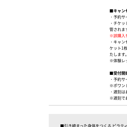
■キャン
・予約サ
・チケッ
管されま
※誤購入
・キャン
ケット1
たします
※体験レ
■受付開
・予約サ
※ポワン
・遅刻は
※遅刻で
■引き締まった身体をつくる ピラテ