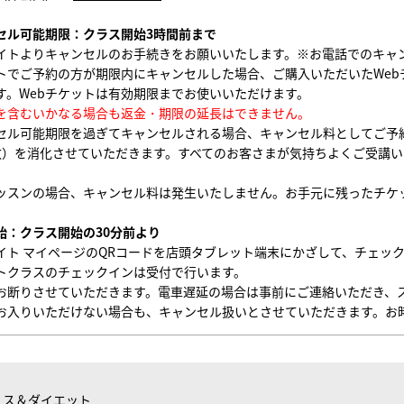
セル可能期限：クラス開始3時間前まで
イトよりキャンセルのお手続きをお願いいたします。
※お電話でのキャ
トでご予約の方が期限内にキャンセルした場合、ご購入いただいたWeb
す。Webチケットは有効期限までお使いいただけます。
を含むいかなる場合も返金・期限の延長はできません。
セル可能期限を過ぎてキャンセルされる場合、
キャンセル料としてご予
枚）を消化させていただきます。すべてのお客さまが気持ちよくご受講
。
ッスンの場合、キャンセル料は発生いたしません。お手元に残ったチケ
始：クラス開始の30分前より
イト マイページのQRコードを店頭タブレット端末にかざして、チェッ
トクラスのチェックインは受付で行います。
お断りさせていただきます。電車遅延の場合は事前にご連絡いただき、
お入りいただけない場合も、キャンセル扱いとさせていただきます。お
ィス＆ダイエット