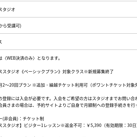
スタジオ
歳から受講可)
ス
は〈WEB決済のみ〉となります。
ススタジオ《ベーシックプラン》対象クラス※新規募集終了
月2～20回プラン ※追加・繰越チケット利用可（ポワントチケット対象
の登録には入会が必要です。入会をご希望の方はスタジオまでお問い合
会員さまの場合は、予約サイトよりご自身で月額制への登録手続きを行
ー(非会員)：チケット制
ススタジオ】ビジター1レッスン※返金不可：￥5,390（有効期限：30日