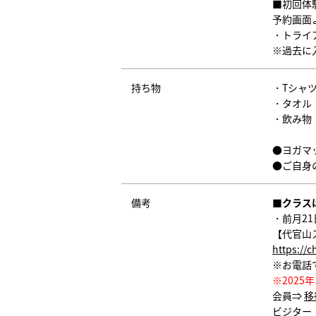
■初回体
予約画面
・トライア
※過去に
持ち物
・Tシャ
・タオル
・飲み物
●ヨガマ
●ご自身
備考
■クラス
・前月2
【代官山
https://
※お電話
※202
会員⇒
移
ビジター