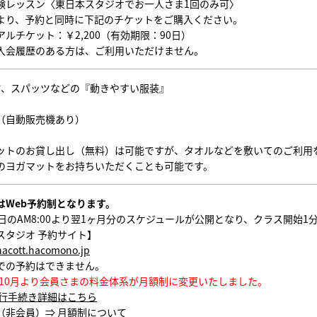
験レッスン〈東日本スタジオでお一人さま1回のみ可〉
より、予約と同時に下記のチケットをご購入ください。
ルチケット：￥2,200（有効期限：90日）
入会履歴のある方は、ご利用いただけません。
ツ、スパッツなどの『動きやすい服装』
（自動販売機あり）
ットのお貸し出し（無料）は可能ですが、タオルなどを敷いてのご利用
のヨガマットをお持ちいただくことも可能です。
はWeb予約制となります。
1日のAM8:00より翌1ヶ月分のスケジュールが公開となり、クラス開始
スタジオ 予約サイト】
chacott.hacomono.jp
での予約はできません。
5年10月より会員さまの料金体系が月額制に変更いたしました。
行手続き詳細はこちら
（非会員）⇒
月額制について