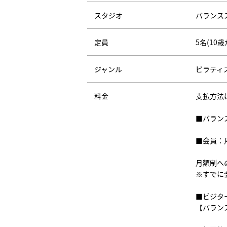
スタジオ
バランス
定員
5名(10
ジャンル
ピラティ
料金
支払方法
■バラン
■会員：
月額制へ
※すでに
■ビジタ
【バラン