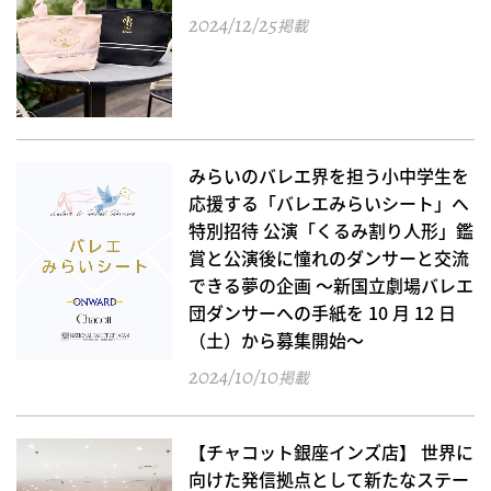
2024/12/25
掲載
みらいのバレエ界を担う小中学生を
応援する「バレエみらいシート」へ
特別招待 公演「くるみ割り人形」鑑
賞と公演後に憧れのダンサーと交流
できる夢の企画 ～新国立劇場バレエ
団ダンサーへの手紙を 10 月 12 日
（土）から募集開始～
2024/10/10
掲載
【チャコット銀座インズ店】 世界に
向けた発信拠点として新たなステー