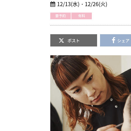
12/13(水)・12/26(火)
要予約
有料
ポスト
シェア