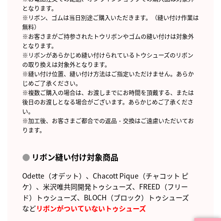
となります。
※リボン、ゴムは当日別途ご購入いただきます。（縫い付け作業は
無料）
※お客さまがご持参されたトウリボンやゴムの縫い付けは対象外
となります。
※リボンがあらかじめ縫い付けられているトウシューズのリボン
の取り換えは対象外となります。
※縫い付け位置、縫い付け方法はご指定いただけません。あらか
じめご了承ください。
※複数ご購入の場合は、お渡しまでにお時間を頂戴する、または
後日のお渡しとなる場合がございます。あらかじめご了承くださ
い。
※加工後、お客さまご都合での返品・交換はご遠慮いただいてお
ります。
リボン縫い付け対象商品
Odette（オデット）、Chacott Pique（チャコット ピ
ケ）、米沢唯共同開発トゥシューズ、FREED（フリー
ド）トゥシューズ、BLOCH（ブロック）トゥシューズ
など
リボンがついていないトゥシューズ