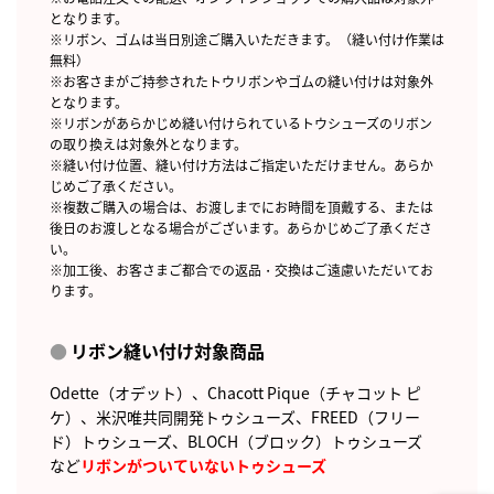
となります。
※リボン、ゴムは当日別途ご購入いただきます。（縫い付け作業は
無料）
※お客さまがご持参されたトウリボンやゴムの縫い付けは対象外
となります。
※リボンがあらかじめ縫い付けられているトウシューズのリボン
の取り換えは対象外となります。
※縫い付け位置、縫い付け方法はご指定いただけません。あらか
じめご了承ください。
※複数ご購入の場合は、お渡しまでにお時間を頂戴する、または
後日のお渡しとなる場合がございます。あらかじめご了承くださ
い。
※加工後、お客さまご都合での返品・交換はご遠慮いただいてお
ります。
リボン縫い付け対象商品
Odette（オデット）、Chacott Pique（チャコット ピ
ケ）、米沢唯共同開発トゥシューズ、FREED（フリー
ド）トゥシューズ、BLOCH（ブロック）トゥシューズ
など
リボンがついていないトゥシューズ