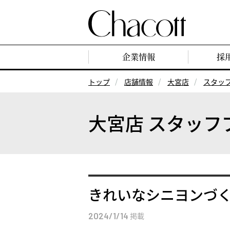
企業情報
採
トップ
店舗情報
大宮店
スタッ
大宮店 スタッフ
きれいなシニヨンづ
2024/1/14
掲載