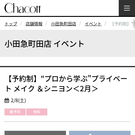
トップ
店舗情報
小田急町田店
イベント
【予約制】"
小田急町田店 イベント
【予約制】"プロから学ぶ"プライベー
ト メイク ＆シニヨン＜2月＞
2/8(土)
要予約
有料