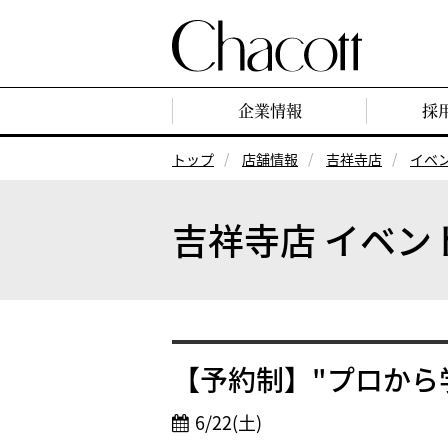
企業情報
採
トップ
店舗情報
吉祥寺店
イベ
吉祥寺店 イベン
【予約制】"プロから
6/22(土)