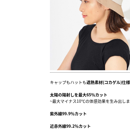
キャップもハットも
遮熱素材(コカゲル)仕様
太陽の陽射しを最大65％カット
~最大マイナス10℃の体感効果を生み出し
紫外線99.9％カット
近赤外線99.2％カット