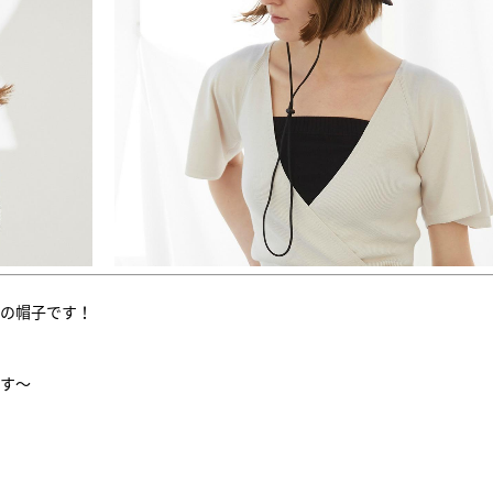
の帽子です！
ます～