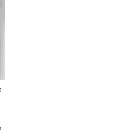
込）
を
。
り