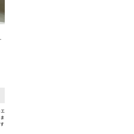
す
レエ
しま
にす