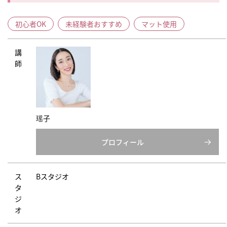
初心者OK
未経験者おすすめ
マット使用
講
師
瑶子
プロフィール
ス
Bスタジオ
タ
ジ
オ