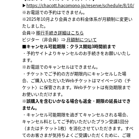
▶
https://chacott.hacomono.jp/reserve/schedule/8/10/
※お電話での予約はできません。
※2025年10月より会員さまの料金体系が月額制に変更い
たしました。
会員⇒
移行手続き詳細はこちら
ビジター（非会員）⇒
月額制について
■キャンセル可能期限：クラス開始3時間前まで
・予約サイトよりキャンセルのお手続きをお願いいたし
ます。
※お電話でのキャンセルはできません。
・チケットでご予約の方が期限内にキャンセルした場
合、ご購入いただいたWebチケットはマイページの〈チ
ケット〉に保管されます。Webチケットは有効期限まで
お使いいただけます。
※誤購入を含むいかなる場合も返金・期限の延長はでき
ません。
・キャンセル可能期限を過ぎてキャンセルされる場合、
キャンセル料としてご予約いただいたプラン受講1回分
（またはチ ケット1枚）を消化させていただきます。すべ
てのお客さまが気持ちよくご受講いただくために、ご理