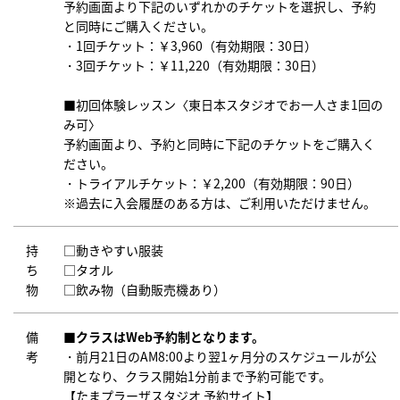
予約画面より下記のいずれかのチケットを選択し、予約
と同時にご購入ください。
・1回チケット：￥3,960（有効期限：30日）
・3回チケット：￥11,220（有効期限：30日）
■初回体験レッスン〈東日本スタジオでお一人さま1回の
み可〉
予約画面より、予約と同時に下記のチケットをご購入く
ださい。
・トライアルチケット：￥2,200（有効期限：90日）
※過去に入会履歴のある方は、ご利用いただけません。
持
□動きやすい服装
ち
□タオル
物
□飲み物（自動販売機あり）
備
■
クラスはWeb予約制となります。
考
・前月21日のAM8:00より翌1ヶ月分のスケジュールが公
開となり、クラス開始1分前まで予約可能です。
【たまプラーザスタジオ 予約サイト】