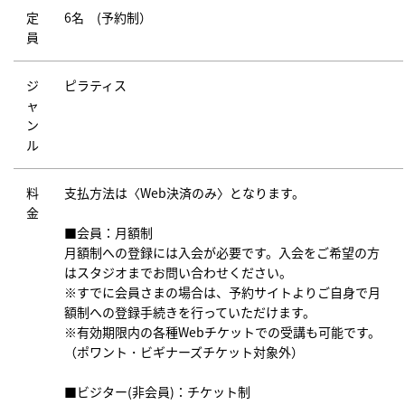
定
6名 (予約制）
員
ジ
ピラティス
ャ
ン
ル
料
支払方法は〈Web決済のみ〉となります。
金
■会員：月額制
月額制への登録には入会が必要です。入会をご希望の方
はスタジオまでお問い合わせください。
※すでに会員さまの場合は、予約サイトよりご自身で月
額制への登録手続きを行っていただけます。
※有効期限内の各種Webチケットでの受講も可能です。
（ポワント・ビギナーズチケット対象外）
■ビジター(非会員)：チケット制