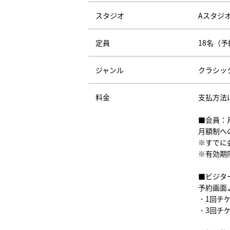
スタジオ
Aスタジ
定員
18名（
ジャンル
クラシッ
料金
支払方法
■会員：
月額制へ
※すでに
※有効期
■ビジタ
予約画面
・1回チケ
・3回チケ