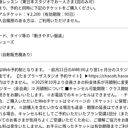
験レッスン〈東日本スタジオでお一人さま1回のみ可〉
より、予約と同時に下記のチケットをご購入ください。
ルチケット：￥2,200（有効期限：90日）
入会履歴のある方は、ご利用いただけません。
ード、タイツ等の『動きやすい服装』
シューズ
（自動販売機あり）
はWeb予約制となります。 ・前月21日のAM8:00より翌1ヶ月分のス
す。 【たまプラーザスタジオ 予約サイト】 ▶https://chacott.hacomono.j
約はできません。 ※2025年10月より会員さまの料金体系が月額制に変
ビジター（非会員）⇒ 月額制について ■キャンセル可能期限：クラス開
続きをお願いいたします。 ※お電話でのキャンセルはできません。 ・
合、ご購入いただいたWebチケットはマイページの〈チケット〉に保管
だけます。 ※誤購入を含むいかなる場合も返金・期限の延長はできませ
れる場合、キャンセル料としてご予約いただいたプラン受講1回分（また
べてのお客さまが気持ちよくご受講いただくために、ご理解ご協力をお願
ル料は発生いたしません。お手元に残ったチケットは有効期限までご利