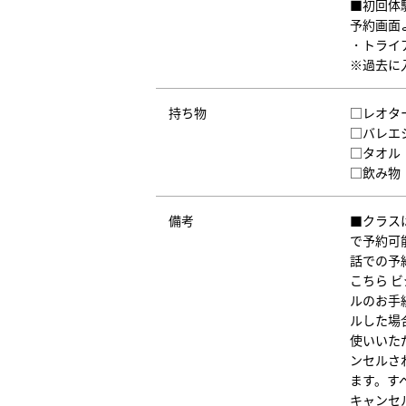
■初回体
予約画面
・トライア
※過去に
持ち物
□レオタ
□バレエ
□タオル
□飲み物
備考
■クラス
で予約可能で
話での予
こちら 
ルのお手
ルした場
使いいた
ンセルさ
ます。す
キャンセ