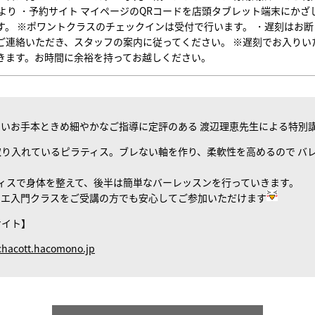
前より ・予約サイト マイページのQRコードを店頭タブレット端末にか
す。 ※ポワントクラスのチェックインは受付で行います。 ・遅刻はお
ご連絡いただき、スタッフの案内に従ってください。 ※遅刻でお入りい
きます。お時間に余裕を持ってお越しください。
いお手本ときめ細やかなご指導に定評のある 渡辺理恵先生による特別
り入れているピラティス。ブレない軸を作り、柔軟性を高めるので バ
ィスで身体を整えて、後半は簡単なバーレッスンを行っていきます。
レエ入門クラスをご受講の方でも安心してご参加いただけます
サイト】
/chacott.hacomono.jp