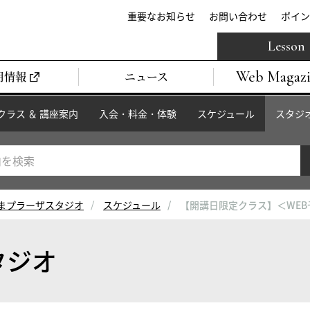
重要なお知らせ
お問い合わせ
ポイン
Lesson
Web Magaz
用情報
ニュース
クラス ＆ 講座案内
入会・料金・体験
スケジュール
スタジ
まプラーザスタジオ
スケジュール
【開講日限定クラス】＜WE
タジオ